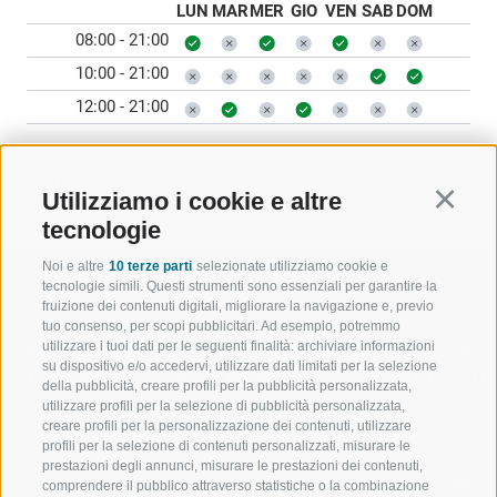
LUN
MAR
MER
GIO
VEN
SAB
DOM
08:00 - 21:00
10:00 - 21:00
12:00 - 21:00
INDIETRO
Utilizziamo i cookie e altre
Continu
tecnologie
Noi e altre
10 terze parti
selezionate utilizziamo cookie e
tecnologie simili. Questi strumenti sono essenziali per garantire la
fruizione dei contenuti digitali, migliorare la navigazione e, previo
tuo consenso, per scopi pubblicitari. Ad esempio, potremmo
utilizzare i tuoi dati per le seguenti finalità: archiviare informazioni
BENVENUTI NELLA REGIONE
SPORT E AZ
su dispositivo e/o accedervi, utilizzare dati limitati per la selezione
TURISTICA DI RACINES
MOMENTI IN
della pubblicità, creare profili per la pubblicità personalizzata,
utilizzare profili per la selezione di pubblicità personalizzata,
creare profili per la personalizzazione dei contenuti, utilizzare
VAL GIOVO
SCIARE
profili per la selezione di contenuti personalizzati, misurare le
prestazioni degli annunci, misurare le prestazioni dei contenuti,
VAL RACINES
ESCURSIONI
comprendere il pubblico attraverso statistiche o la combinazione