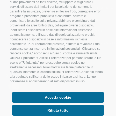
di dati provenienti da fonti diverse, sviluppare e migliorare i
servizi, utilizzare dati limitati per la selezione dei contenuti,
VAL RIDANNA
ALTA MONTA
garantire la sicurezza, prevenire e rilevare frodi, correggere errori,
erogare e presentare pubblicità e contenuto, salvare e
IMPIANTI DI RISALITA
BIKE
comunicare le scelte sulla privacy, abbinare e combinare dati
provenienti da altre fonti di dati, collegare diversi dispositivi,
identificare i dispositivi in base alle informazioni trasmesse
SCUOLA DI SCI RACINES
FONDO
automaticamente, utilizzare dati di geolocalizzazione precisi,
riconoscere i dispositivi in base a informazioni richieste
LUISL'S SKI SCHOOL A RACINES
ACQUA DA VIV
attivamente. Puoi liberamente prestare, rifiutare o revocare il tuo
consenso senza incorrere in limitazioni sostanziali. Cliccando su
"Accetta cookie," acconsenti all'uso di cookie e strumenti simili.
Utilizza il pulsante "Gestisci Preferenze" per personalizzare le tue
scelte o "Rifiuta tutto" per proseguire senza cookie non
strettamente necessari. Puoi modificare le tue preferenze in
qualsiasi momento cliccando sul link "Preferenze Cookie" in fondo
SEGUICI SUI SOCIAL
alla pagina o sull'icona dello scudo in basso a sinistra. Le tue
preferenze si applicheranno al solo dispositivo in uso.
Accetta cookie
Rifiuta tutto