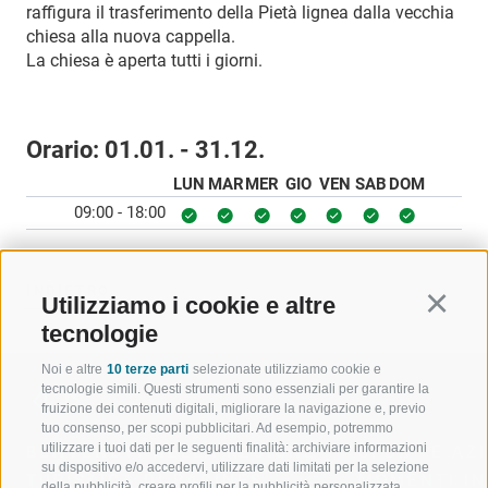
raffigura il trasferimento della Pietà lignea dalla vecchia
chiesa alla nuova cappella.
La chiesa è aperta tutti i giorni.
Orario:
01.01. - 31.12.
LUN
MAR
MER
GIO
VEN
SAB
DOM
09:00 - 18:00
INDIETRO
Utilizziamo i cookie e altre
Continu
tecnologie
Noi e altre
10 terze parti
selezionate utilizziamo cookie e
tecnologie simili. Questi strumenti sono essenziali per garantire la
fruizione dei contenuti digitali, migliorare la navigazione e, previo
tuo consenso, per scopi pubblicitari. Ad esempio, potremmo
utilizzare i tuoi dati per le seguenti finalità: archiviare informazioni
BENVENUTI NELLA REGIONE
SPORT E AZ
su dispositivo e/o accedervi, utilizzare dati limitati per la selezione
TURISTICA DI RACINES
MOMENTI IN
della pubblicità, creare profili per la pubblicità personalizzata,