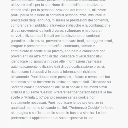
utilizzare profili per la selezione di pubblicità personalizzata,
creare profili per la personalizzazione dei contenuti, utilizzare
VAL GIOVO
SCIARE
profili per la selezione di contenuti personalizzati, misurare le
prestazioni degli annunci, misurare le prestazioni dei contenuti,
VAL RACINES
ESCURSIONI
comprendere il pubblico attraverso statistiche o la combinazione
di dati provenienti da fonti diverse, sviluppare e migliorare i
servizi, utilizzare dati limitati per la selezione dei contenuti,
VAL RIDANNA
ALTA MONTA
garantire la sicurezza, prevenire e rilevare frodi, correggere errori,
erogare e presentare pubblicità e contenuto, salvare e
IMPIANTI DI RISALITA
BIKE
comunicare le scelte sulla privacy, abbinare e combinare dati
provenienti da altre fonti di dati, collegare diversi dispositivi,
identificare i dispositivi in base alle informazioni trasmesse
SCUOLA DI SCI RACINES
FONDO
automaticamente, utilizzare dati di geolocalizzazione precisi,
riconoscere i dispositivi in base a informazioni richieste
LUISL'S SKI SCHOOL A RACINES
ACQUA DA VIV
attivamente. Puoi liberamente prestare, rifiutare o revocare il tuo
consenso senza incorrere in limitazioni sostanziali. Cliccando su
"Accetta cookie," acconsenti all'uso di cookie e strumenti simili.
Utilizza il pulsante "Gestisci Preferenze" per personalizzare le tue
scelte o "Rifiuta tutto" per proseguire senza cookie non
strettamente necessari. Puoi modificare le tue preferenze in
qualsiasi momento cliccando sul link "Preferenze Cookie" in fondo
SEGUICI SUI SOCIAL
alla pagina o sull'icona dello scudo in basso a sinistra. Le tue
preferenze si applicheranno al solo dispositivo in uso.