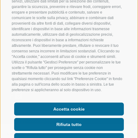
servizi, utilizzare dati limitati per la selezione dei contenuti,
VAL RIDANNA
ALTA MONTA
garantire la sicurezza, prevenire e rilevare frodi, correggere errori,
erogare e presentare pubblicità e contenuto, salvare e
IMPIANTI DI RISALITA
BIKE
comunicare le scelte sulla privacy, abbinare e combinare dati
provenienti da altre fonti di dati, collegare diversi dispositivi,
identificare i dispositivi in base alle informazioni trasmesse
SCUOLA DI SCI RACINES
FONDO
automaticamente, utilizzare dati di geolocalizzazione precisi,
riconoscere i dispositivi in base a informazioni richieste
LUISL'S SKI SCHOOL A RACINES
ACQUA DA VIV
attivamente. Puoi liberamente prestare, rifiutare o revocare il tuo
consenso senza incorrere in limitazioni sostanziali. Cliccando su
"Accetta cookie," acconsenti all'uso di cookie e strumenti simili.
Utilizza il pulsante "Gestisci Preferenze" per personalizzare le tue
scelte o "Rifiuta tutto" per proseguire senza cookie non
strettamente necessari. Puoi modificare le tue preferenze in
qualsiasi momento cliccando sul link "Preferenze Cookie" in fondo
SEGUICI SUI SOCIAL
alla pagina o sull'icona dello scudo in basso a sinistra. Le tue
preferenze si applicheranno al solo dispositivo in uso.
Accetta cookie
Rifiuta tutto
CREDITS
|
MAPPA DEL SITO
|
AMMINISTRAZIONE