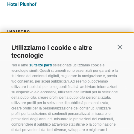
Hotel Plunhof
INDIETRO
Utilizziamo i cookie e altre
Continu
tecnologie
Noi e altre
10 terze parti
selezionate utilizziamo cookie e
tecnologie simili. Questi strumenti sono essenziali per garantire la
fruizione dei contenuti digitali, migliorare la navigazione e, previo
tuo consenso, per scopi pubblicitari. Ad esempio, potremmo
utilizzare i tuoi dati per le seguenti finalità: archiviare informazioni
BENVENUTI NELLA REGIONE
SPORT E AZ
su dispositivo e/o accedervi, utilizzare dati limitati per la selezione
TURISTICA DI RACINES
MOMENTI IN
della pubblicità, creare profili per la pubblicità personalizzata,
utilizzare profili per la selezione di pubblicità personalizzata,
creare profili per la personalizzazione dei contenuti, utilizzare
VAL GIOVO
SCIARE
profili per la selezione di contenuti personalizzati, misurare le
prestazioni degli annunci, misurare le prestazioni dei contenuti,
VAL RACINES
ESCURSIONI
comprendere il pubblico attraverso statistiche o la combinazione
di dati provenienti da fonti diverse, sviluppare e migliorare i