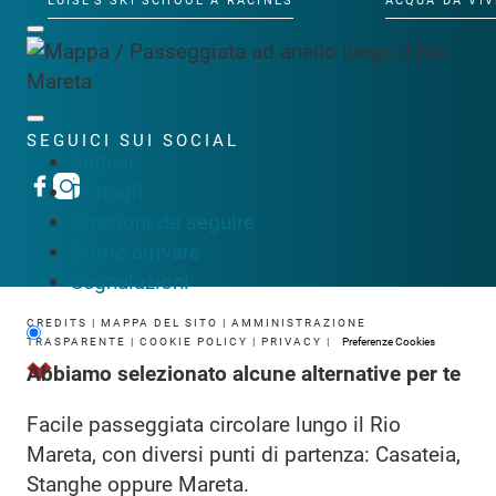
LUISL'S SKI SCHOOL A RACINES
ACQUA DA VIV
SEGUICI SUI SOCIAL
Sintesi
Dettagli
Direzioni da seguire
Come arrivare
Segnalazioni
CREDITS
|
MAPPA DEL SITO
|
AMMINISTRAZIONE
TRASPARENTE
|
COOKIE POLICY
|
PRIVACY
|
Preferenze Cookies
Abbiamo selezionato alcune alternative per te
Facile passeggiata circolare lungo il Rio
Mareta, con diversi punti di partenza: Casateia,
Stanghe oppure Mareta.