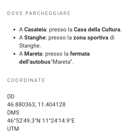
DOVE PARCHEGGIARE
A
Casateia
: presso la
Casa della Cultura
.
A
Stanghe
: presso la
zona sportiva
di
Stanghe.
A
Mareta
: presso la
fermata
dell’autobus
“Mareta”.
COORDINATE
DD
46.880363, 11.404128
DMS
46°52'49.3"N 11°24'14.9"E
UTM