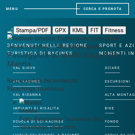
MENU
CERCA E PRENOTA
Indietro
Stampa/PDF
GPX
KML
FIT
Fitness
Top
Percorso consigliato
BENVENUTI NELLA REGIONE
SPORT E AZ
Sentiero turistico · Alto Adige
Aperto
Passeggiata ad anello lungo il Rio
TURISTICA DI RACINES
MOMENTI IN
Mareta
VAL GIOVO
SCIARE
Responsabile del contenuto
VAL RACINES
ESCURSIONI
Ratschings Tourismus
VAL RIDANNA
ALTA MONTA
IMPIANTI DI RISALITA
BIKE
Mareta
Foto: Ratschings Tourismus Gen.,
SCUOLA DI SCI RACINES
FONDO
Ratschings Tourismus