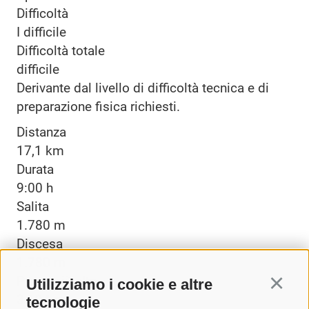
Difficoltà
I
difficile
Difficoltà totale
difficile
Derivante dal livello di difficoltà tecnica e di
preparazione fisica richiesti.
Distanza
17,1 km
Durata
9:00 h
Salita
1.780 m
Discesa
1.780 m
Punto più alto
Utilizziamo i cookie e altre
Continu
3.194 m
tecnologie