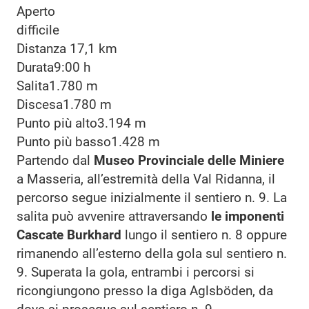
Aperto
difficile
Distanza
17,1 km
Durata
9:00 h
Salita
1.780 m
Discesa
1.780 m
Punto più alto
3.194 m
Punto più basso
1.428 m
Partendo dal
Museo Provinciale delle Miniere
a Masseria, all’estremità della Val Ridanna, il
percorso segue inizialmente il sentiero n. 9. La
salita può avvenire attraversando
le imponenti
Cascate Burkhard
lungo il sentiero n. 8 oppure
rimanendo all’esterno della gola sul sentiero n.
9. Superata la gola, entrambi i percorsi si
ricongiungono presso la diga Aglsböden, da