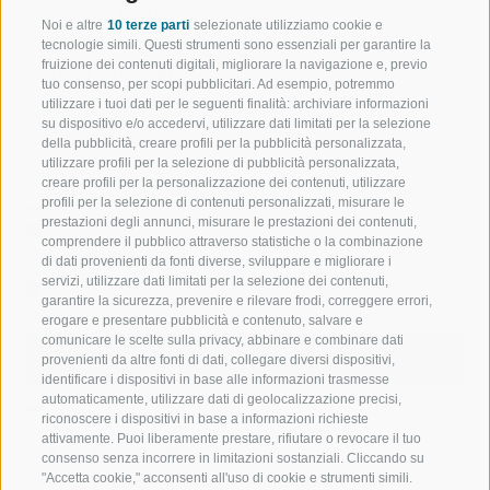
Punto più basso
Noi e altre
10 terze parti
selezionate utilizziamo cookie e
1.428 m
tecnologie simili. Questi strumenti sono essenziali per garantire la
fruizione dei contenuti digitali, migliorare la navigazione e, previo
Andata e ritorno
tuo consenso, per scopi pubblicitari. Ad esempio, potremmo
utilizzare i tuoi dati per le seguenti finalità: archiviare informazioni
su dispositivo e/o accedervi, utilizzare dati limitati per la selezione
STATISTICHE
della pubblicità, creare profili per la pubblicità personalizzata,
utilizzare profili per la selezione di pubblicità personalizzata,
creare profili per la personalizzazione dei contenuti, utilizzare
profili per la selezione di contenuti personalizzati, misurare le
prestazioni degli annunci, misurare le prestazioni dei contenuti,
comprendere il pubblico attraverso statistiche o la combinazione
Punti di interesse
di dati provenienti da fonti diverse, sviluppare e migliorare i
servizi, utilizzare dati limitati per la selezione dei contenuti,
garantire la sicurezza, prevenire e rilevare frodi, correggere errori,
Punti di ristoro
erogare e presentare pubblicità e contenuto, salvare e
comunicare le scelte sulla privacy, abbinare e combinare dati
Avvia Anteprima Flyover
Interrompi
provenienti da altre fonti di dati, collegare diversi dispositivi,
Anteprima Flyover
identificare i dispositivi in base alle informazioni trasmesse
automaticamente, utilizzare dati di geolocalizzazione precisi,
riconoscere i dispositivi in base a informazioni richieste
attivamente. Puoi liberamente prestare, rifiutare o revocare il tuo
Contenuti
consenso senza incorrere in limitazioni sostanziali. Cliccando su
Mostra immagini
Nascondi foto
"Accetta cookie," acconsenti all'uso di cookie e strumenti simili.