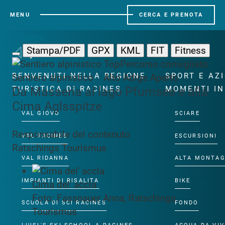
MENU
CERCA E PRENOTA
Indietro
Stampa/PDF
GPX
KML
FIT
Fitness
Top
Percorso consigliato
BENVENUTI NELLA REGIONE
SPORT E AZ
Sentiero alpinistico · Alto Adige
Aperto
Da Masseria al lago Pfurnsee e alla
TURISTICA DI RACINES
MOMENTI IN
Cima Aglsspitze
VAL GIOVO
SCIARE
Responsabile del contenuto
VAL RACINES
ESCURSIONI
Ratschings Tourismus
VAL RIDANNA
ALTA MONTA
IMPIANTI DI RISALITA
BIKE
Cima del' accla
Foto: Fassnauer Anna, Ratschings
SCUOLA DI SCI RACINES
FONDO
Tourismus