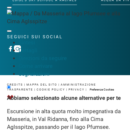
LUISL'S SKI SCHOOL A RACINES
ACQUA DA VIV
SEGUICI SUI SOCIAL
Sintesi
Dettagli
Direzioni da seguire
Come arrivare
Segnalazioni
CREDITS
|
MAPPA DEL SITO
|
AMMINISTRAZIONE
TRASPARENTE
|
COOKIE POLICY
|
PRIVACY
|
Preferenze Cookies
Abbiamo selezionato alcune alternative per te
Escursione in alta quota molto impegnativa da
Masseria, in Val Ridanna, fino alla Cima
Aglsspitze, passando per il lago Pfurnsee.