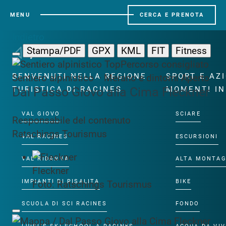
MENU
CERCA E PRENOTA
Indietro
Stampa/PDF
GPX
KML
FIT
Fitness
Top
Percorso consigliato
BENVENUTI NELLA REGIONE
SPORT E AZ
Sentiero alpinistico · Merano e dintorni
Aperto
Dal Passo Giovo alla Cima Fleckner
TURISTICA DI RACINES
MOMENTI IN
VAL GIOVO
SCIARE
Responsabile del contenuto
Ratschings Tourismus
VAL RACINES
ESCURSIONI
VAL RIDANNA
ALTA MONTA
Fleckner
IMPIANTI DI RISALITA
BIKE
Foto: Ratschings Tourismus
SCUOLA DI SCI RACINES
FONDO