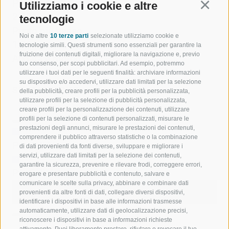
Punto più alto
Utilizziamo i cookie e altre
Continu
2.331 m
tecnologie
Punto più basso
Noi e altre
10 terze parti
selezionate utilizziamo cookie e
1.964 m
tecnologie simili. Questi strumenti sono essenziali per garantire la
fruizione dei contenuti digitali, migliorare la navigazione e, previo
Andata e ritorno
tuo consenso, per scopi pubblicitari. Ad esempio, potremmo
utilizzare i tuoi dati per le seguenti finalità: archiviare informazioni
su dispositivo e/o accedervi, utilizzare dati limitati per la selezione
STATISTICHE
della pubblicità, creare profili per la pubblicità personalizzata,
utilizzare profili per la selezione di pubblicità personalizzata,
creare profili per la personalizzazione dei contenuti, utilizzare
profili per la selezione di contenuti personalizzati, misurare le
prestazioni degli annunci, misurare le prestazioni dei contenuti,
comprendere il pubblico attraverso statistiche o la combinazione
Punti di interesse
di dati provenienti da fonti diverse, sviluppare e migliorare i
servizi, utilizzare dati limitati per la selezione dei contenuti,
garantire la sicurezza, prevenire e rilevare frodi, correggere errori,
Punti di ristoro
erogare e presentare pubblicità e contenuto, salvare e
comunicare le scelte sulla privacy, abbinare e combinare dati
Avvia Anteprima Flyover
Interrompi
provenienti da altre fonti di dati, collegare diversi dispositivi,
Anteprima Flyover
identificare i dispositivi in base alle informazioni trasmesse
automaticamente, utilizzare dati di geolocalizzazione precisi,
riconoscere i dispositivi in base a informazioni richieste
attivamente. Puoi liberamente prestare, rifiutare o revocare il tuo