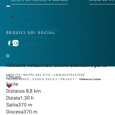
LUISL'S SKI SCHOOL A RACINES
ACQUA DA VIV
Sintesi
Dettagli
Direzioni da seguire
SEGUICI SUI SOCIAL
Come arrivare
Segnalazioni
Abbiamo selezionato alcune alternative per te
CREDITS
|
MAPPA DEL SITO
|
AMMINISTRAZIONE
Chiuso
TRASPARENTE
|
COOKIE POLICY
|
PRIVACY
|
Preferenze Cookies
facile
Distanza
8,8 km
Durata
1:30 h
Salita
370 m
Discesa
370 m