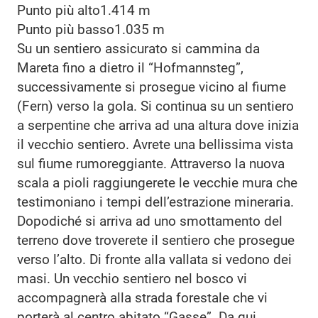
Punto più alto
1.414 m
Punto più basso
1.035 m
Su un sentiero assicurato si cammina da
Mareta fino a dietro il “Hofmannsteg”,
successivamente si prosegue vicino al fiume
(Fern) verso la gola. Si continua su un sentiero
a serpentine che arriva ad una altura dove inizia
il vecchio sentiero. Avrete una bellissima vista
sul fiume rumoreggiante. Attraverso la nuova
scala a pioli raggiungerete le vecchie mura che
testimoniano i tempi dell’estrazione mineraria.
Dopodiché si arriva ad uno smottamento del
terreno dove troverete il sentiero che prosegue
verso l’alto. Di fronte alla vallata si vedono dei
masi. Un vecchio sentiero nel bosco vi
accompagnerà alla strada forestale che vi
porterà al centro abitato “Gasse”. Da qui