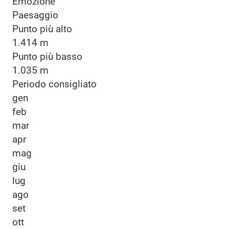
Emozione
Paesaggio
Punto più alto
1.414 m
Punto più basso
1.035 m
Periodo consigliato
gen
feb
mar
apr
mag
giu
lug
ago
set
ott