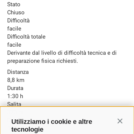
Stato
Chiuso
Difficoltà
facile
Difficoltà totale
facile
Derivante dal livello di difficoltà tecnica e di
preparazione fisica richiesti.
Distanza
8,8 km
Durata
1:30 h
Salita
370 m
Discesa
Utilizziamo i cookie e altre
Continu
370 m
tecnologie