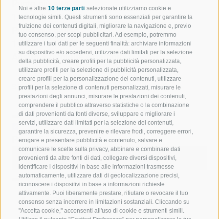
Punto più alto
Noi e altre
10 terze parti
selezionate utilizziamo cookie e
1.414 m
tecnologie simili. Questi strumenti sono essenziali per garantire la
fruizione dei contenuti digitali, migliorare la navigazione e, previo
Punto più basso
tuo consenso, per scopi pubblicitari. Ad esempio, potremmo
1.035 m
utilizzare i tuoi dati per le seguenti finalità: archiviare informazioni
su dispositivo e/o accedervi, utilizzare dati limitati per la selezione
Adatto a famiglie e bambini
della pubblicità, creare profili per la pubblicità personalizzata,
utilizzare profili per la selezione di pubblicità personalizzata,
creare profili per la personalizzazione dei contenuti, utilizzare
STATISTICHE
profili per la selezione di contenuti personalizzati, misurare le
prestazioni degli annunci, misurare le prestazioni dei contenuti,
comprendere il pubblico attraverso statistiche o la combinazione
di dati provenienti da fonti diverse, sviluppare e migliorare i
servizi, utilizzare dati limitati per la selezione dei contenuti,
garantire la sicurezza, prevenire e rilevare frodi, correggere errori,
Punti di interesse
erogare e presentare pubblicità e contenuto, salvare e
comunicare le scelte sulla privacy, abbinare e combinare dati
Avvia Anteprima Flyover
Interrompi
provenienti da altre fonti di dati, collegare diversi dispositivi,
Anteprima Flyover
identificare i dispositivi in base alle informazioni trasmesse
automaticamente, utilizzare dati di geolocalizzazione precisi,
riconoscere i dispositivi in base a informazioni richieste
attivamente. Puoi liberamente prestare, rifiutare o revocare il tuo
Contenuti
consenso senza incorrere in limitazioni sostanziali. Cliccando su
Mostra immagini
Nascondi foto
"Accetta cookie," acconsenti all'uso di cookie e strumenti simili.