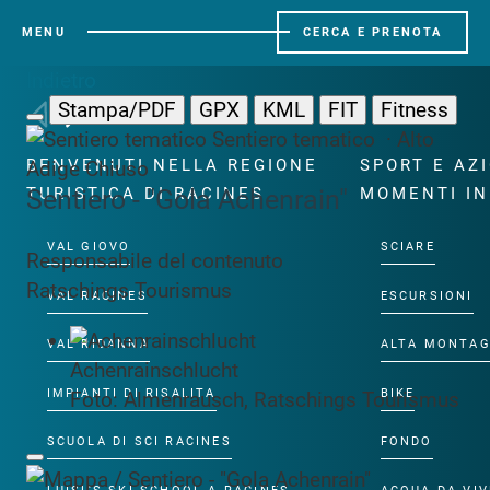
MENU
CERCA E PRENOTA
Indietro
Stampa/PDF
GPX
KML
FIT
Fitness
Sentiero tematico · Alto
BENVENUTI NELLA REGIONE
SPORT E AZ
Adige
Chiuso
Sentiero - "Gola Achenrain"
TURISTICA DI RACINES
MOMENTI IN
VAL GIOVO
SCIARE
Responsabile del contenuto
Ratschings Tourismus
VAL RACINES
ESCURSIONI
VAL RIDANNA
ALTA MONTA
Achenrainschlucht
IMPIANTI DI RISALITA
BIKE
Foto: Almenrausch, Ratschings Tourismus
SCUOLA DI SCI RACINES
FONDO