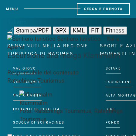
MENU
CERCA E PRENOTA
Indietro
Stampa/PDF
GPX
KML
FIT
Fitness
Sentiero turistico · Italia
BENVENUTI NELLA REGIONE
SPORT E AZ
Aperto
Escursione alla malga Klammalm
TURISTICA DI RACINES
MOMENTI IN
VAL GIOVO
SCIARE
Responsabile del contenuto
Ratschings Tourismus
VAL RACINES
ESCURSIONI
VAL RIDANNA
ALTA MONTA
Klammalm
IMPIANTI DI RISALITA
BIKE
Foto: Ratschings Tourismus, Ratschings
Tourismus
SCUOLA DI SCI RACINES
FONDO