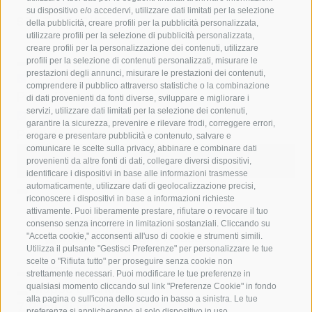
su dispositivo e/o accedervi, utilizzare dati limitati per la selezione
STATISTICHE
della pubblicità, creare profili per la pubblicità personalizzata,
utilizzare profili per la selezione di pubblicità personalizzata,
creare profili per la personalizzazione dei contenuti, utilizzare
profili per la selezione di contenuti personalizzati, misurare le
prestazioni degli annunci, misurare le prestazioni dei contenuti,
comprendere il pubblico attraverso statistiche o la combinazione
Punti di interesse
di dati provenienti da fonti diverse, sviluppare e migliorare i
servizi, utilizzare dati limitati per la selezione dei contenuti,
garantire la sicurezza, prevenire e rilevare frodi, correggere errori,
Punti di ristoro
erogare e presentare pubblicità e contenuto, salvare e
comunicare le scelte sulla privacy, abbinare e combinare dati
Avvia Anteprima Flyover
Interrompi
provenienti da altre fonti di dati, collegare diversi dispositivi,
Anteprima Flyover
identificare i dispositivi in base alle informazioni trasmesse
automaticamente, utilizzare dati di geolocalizzazione precisi,
riconoscere i dispositivi in base a informazioni richieste
attivamente. Puoi liberamente prestare, rifiutare o revocare il tuo
Contenuti
consenso senza incorrere in limitazioni sostanziali. Cliccando su
Mostra immagini
Nascondi foto
"Accetta cookie," acconsenti all'uso di cookie e strumenti simili.
Utilizza il pulsante "Gestisci Preferenze" per personalizzare le tue
scelte o "Rifiuta tutto" per proseguire senza cookie non
Funzioni
strettamente necessari. Puoi modificare le tue preferenze in
Mappe e sentieri
qualsiasi momento cliccando sul link "Preferenze Cookie" in fondo
alla pagina o sull'icona dello scudo in basso a sinistra. Le tue
7
Punti di interesse
preferenze si applicheranno al solo dispositivo in uso.