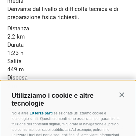
media
Derivante dal livello di difficoltà tecnica e di
preparazione fisica richiesti.
Distanza
2,2 km
Durata
1:23 h
Salita
449 m
Discesa
2 m
Punto più alto
Utilizziamo i cookie e altre
Continu
1.932 m
tecnologie
Punto più basso
Noi e altre
10 terze parti
selezionate utilizziamo cookie e
1.482 m
tecnologie simili. Questi strumenti sono essenziali per garantire la
fruizione dei contenuti digitali, migliorare la navigazione e, previo
Adatto a famiglie e bambini
Da punto a punto
tuo consenso, per scopi pubblicitari. Ad esempio, potremmo
utilizzare i tuoi dati per le seguenti finalità: archiviare informazioni