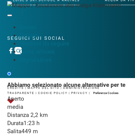
LUISL'S SKI SCHOOL A RACINES
ACQUA DA VIV
Sintesi
Dettagli
SEGUICI SUI SOCIAL
Direzioni da seguire
Come arrivare
Segnalazioni
Abbiamo selezionato alcune alternative per te
CREDITS
|
MAPPA DEL SITO
|
AMMINISTRAZIONE
TRASPARENTE
|
COOKIE POLICY
|
PRIVACY
|
Preferenze Cookies
Aperto
media
Distanza
2,2 km
Durata
1:23 h
Salita
449 m