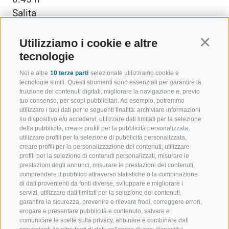
Salita
70 m
Discesa
Utilizziamo i cookie e altre
Continu
49 m
tecnologie
Punto più alto
Noi e altre
10 terze parti
selezionate utilizziamo cookie e
1.887 m
tecnologie simili. Questi strumenti sono essenziali per garantire la
fruizione dei contenuti digitali, migliorare la navigazione e, previo
Punto più basso
tuo consenso, per scopi pubblicitari. Ad esempio, potremmo
1.818 m
utilizzare i tuoi dati per le seguenti finalità: archiviare informazioni
su dispositivo e/o accedervi, utilizzare dati limitati per la selezione
Percorso ad anello
della pubblicità, creare profili per la pubblicità personalizzata,
utilizzare profili per la selezione di pubblicità personalizzata,
creare profili per la personalizzazione dei contenuti, utilizzare
STATISTICHE
profili per la selezione di contenuti personalizzati, misurare le
prestazioni degli annunci, misurare le prestazioni dei contenuti,
comprendere il pubblico attraverso statistiche o la combinazione
di dati provenienti da fonti diverse, sviluppare e migliorare i
servizi, utilizzare dati limitati per la selezione dei contenuti,
garantire la sicurezza, prevenire e rilevare frodi, correggere errori,
Punti di interesse
erogare e presentare pubblicità e contenuto, salvare e
comunicare le scelte sulla privacy, abbinare e combinare dati
Avvia Anteprima Flyover
Interrompi