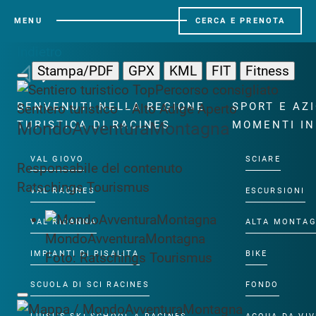
MENU
CERCA E PRENOTA
Indietro
Stampa/PDF
GPX
KML
FIT
Fitness
Top
Percorso consigliato
BENVENUTI NELLA REGIONE
SPORT E AZ
Sentiero turistico · Alto Adige
Aperto
MondoAvventuraMontagna
TURISTICA DI RACINES
MOMENTI IN
VAL GIOVO
SCIARE
Responsabile del contenuto
Ratschings Tourismus
VAL RACINES
ESCURSIONI
VAL RIDANNA
ALTA MONTA
MondoAvventuraMontagna
IMPIANTI DI RISALITA
BIKE
Foto: Ratschings Tourismus
SCUOLA DI SCI RACINES
FONDO