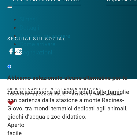
LUISL'S SKI SCHOOL A RACINES
ACQUA DA VIV
Sintesi
Dettagli
Direzioni da seguire
SEGUICI SUI SOCIAL
Come arrivare
Segnalazioni
Abbiamo selezionato alcune alternative per te
CREDITS
|
MAPPA DEL SITO
|
AMMINISTRAZIONE
Facile escursione ad anello adatta alle famiglie
TRASPARENTE
|
COOKIE POLICY
|
PRIVACY
|
Preferenze Cookies
con partenza dalla stazione a monte Racines-
Giovo, tra mondi tematici dedicati agli animali,
giochi d’acqua e zoo didattico.
Aperto
facile