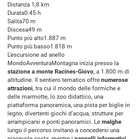
Distanza
1,8 km
Durata
0:45 h
Salita
70 m
Discesa
49 m
Punto più alto
1.887 m
Punto più basso
1.818 m
L’escursione ad anello
MondoAvventuraMontagna inizia presso la
stazione a monte Racines-Giovo
, a 1.800 m di
altitudine. Il sentiero tematico offre
numerose
attrazioni
, tra cui il mondo delle formiche e
delle marmotte, lo zoo didattico, una
piattaforma panoramica, una pista per biglie in
legno, divertenti giochi d’acqua, strutture per
arrampicarsi e ponti panoramici. Le
malghe
lungo il percorso invitano a concedersi una
piacevole sosta, mentre i
pannelli informativi