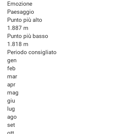
Emozione
Paesaggio
Punto più alto
1.887 m
Punto più basso
1.818 m
Periodo consigliato
gen
feb
mar
apr
mag
giu
lug
ago
set
ott