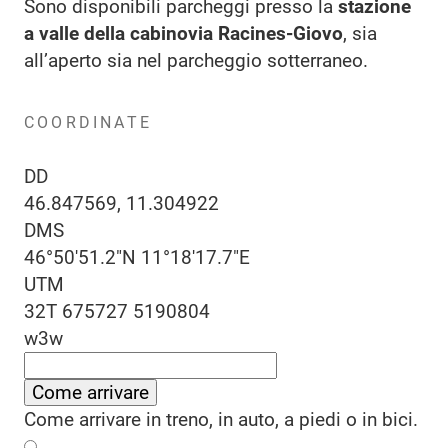
Sono disponibili parcheggi presso la
stazione
a valle della cabinovia Racines-Giovo
, sia
all’aperto sia nel parcheggio sotterraneo.
COORDINATE
DD
46.847569, 11.304922
DMS
46°50'51.2"N 11°18'17.7"E
UTM
32T 675727 5190804
w3w
Come arrivare
Come arrivare in treno, in auto, a piedi o in bici.