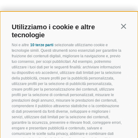
INDIETRO
Utilizziamo i cookie e altre
Continu
tecnologie
Noi e altre
10 terze parti
selezionate utilizziamo cookie e
tecnologie simili. Questi strumenti sono essenziali per garantire la
fruizione dei contenuti digitali, migliorare la navigazione e, previo
tuo consenso, per scopi pubblicitari. Ad esempio, potremmo
utilizzare i tuoi dati per le seguenti finalità: archiviare informazioni
BENVENUTI NELLA REGIONE
SPORT E AZ
su dispositivo e/o accedervi, utilizzare dati limitati per la selezione
TURISTICA DI RACINES
MOMENTI IN
della pubblicità, creare profili per la pubblicità personalizzata,
utilizzare profili per la selezione di pubblicità personalizzata,
creare profili per la personalizzazione dei contenuti, utilizzare
VAL GIOVO
SCIARE
profili per la selezione di contenuti personalizzati, misurare le
prestazioni degli annunci, misurare le prestazioni dei contenuti,
VAL RACINES
ESCURSIONI
comprendere il pubblico attraverso statistiche o la combinazione
di dati provenienti da fonti diverse, sviluppare e migliorare i
servizi, utilizzare dati limitati per la selezione dei contenuti,
VAL RIDANNA
ALTA MONTA
garantire la sicurezza, prevenire e rilevare frodi, correggere errori,
erogare e presentare pubblicità e contenuto, salvare e
IMPIANTI DI RISALITA
BIKE
comunicare le scelte sulla privacy, abbinare e combinare dati