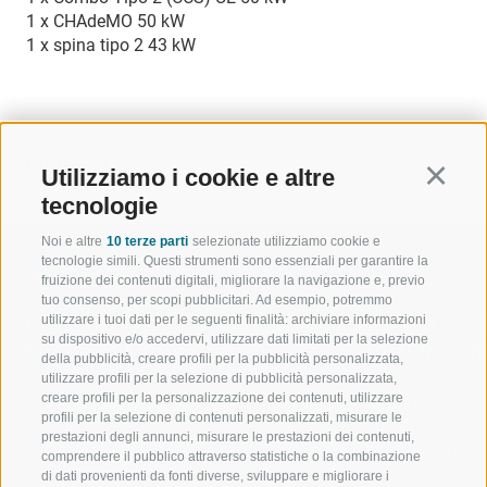
1 x CHAdeMO 50 kW
1 x spina tipo 2 43 kW
INDIETRO
Utilizziamo i cookie e altre
Continu
tecnologie
Noi e altre
10 terze parti
selezionate utilizziamo cookie e
tecnologie simili. Questi strumenti sono essenziali per garantire la
fruizione dei contenuti digitali, migliorare la navigazione e, previo
tuo consenso, per scopi pubblicitari. Ad esempio, potremmo
utilizzare i tuoi dati per le seguenti finalità: archiviare informazioni
BENVENUTI NELLA REGIONE
SPORT E AZ
su dispositivo e/o accedervi, utilizzare dati limitati per la selezione
TURISTICA DI RACINES
MOMENTI IN
della pubblicità, creare profili per la pubblicità personalizzata,
utilizzare profili per la selezione di pubblicità personalizzata,
creare profili per la personalizzazione dei contenuti, utilizzare
VAL GIOVO
SCIARE
profili per la selezione di contenuti personalizzati, misurare le
prestazioni degli annunci, misurare le prestazioni dei contenuti,
VAL RACINES
ESCURSIONI
comprendere il pubblico attraverso statistiche o la combinazione
di dati provenienti da fonti diverse, sviluppare e migliorare i