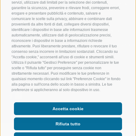
servizi, utilizzare dati limitati per la selezione dei contenuti,
VAL RIDANNA
ALTA MONTA
garantire la sicurezza, prevenire e rilevare frodi, correggere errori,
erogare e presentare pubblicità e contenuto, salvare e
IMPIANTI DI RISALITA
BIKE
comunicare le scelte sulla privacy, abbinare e combinare dati
provenienti da altre fonti di dati, collegare diversi dispositivi,
identificare i dispositivi in base alle informazioni trasmesse
SCUOLA DI SCI RACINES
FONDO
automaticamente, utilizzare dati di geolocalizzazione precisi,
riconoscere i dispositivi in base a informazioni richieste
LUISL'S SKI SCHOOL A RACINES
ACQUA DA VIV
attivamente. Puoi liberamente prestare, rifiutare o revocare il tuo
consenso senza incorrere in limitazioni sostanziali. Cliccando su
"Accetta cookie," acconsenti all'uso di cookie e strumenti simili.
Utilizza il pulsante "Gestisci Preferenze" per personalizzare le tue
scelte o "Rifiuta tutto" per proseguire senza cookie non
strettamente necessari. Puoi modificare le tue preferenze in
qualsiasi momento cliccando sul link "Preferenze Cookie" in fondo
SEGUICI SUI SOCIAL
alla pagina o sull'icona dello scudo in basso a sinistra. Le tue
preferenze si applicheranno al solo dispositivo in uso.
Accetta cookie
Rifiuta tutto
CREDITS
|
MAPPA DEL SITO
|
AMMINISTRAZIONE