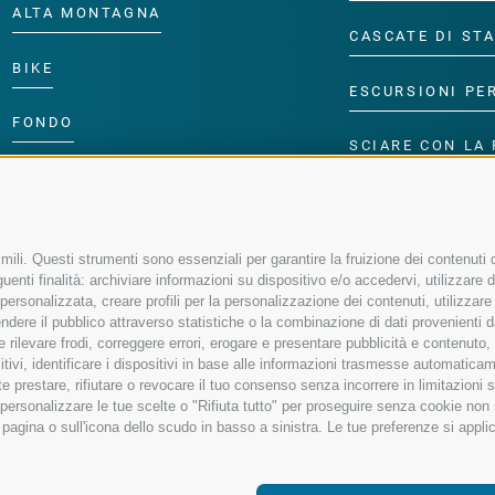
ALTA MONTAGNA
CASCATE DI ST
BIKE
ESCURSIONI PE
FONDO
SCIARE CON LA 
ACQUA DA VIVERE
PROGRAMMA PE
ili. Questi strumenti sono essenziali per garantire la fruizione dei contenuti d
enti finalità: archiviare informazioni su dispositivo e/o accedervi, utilizzare dati
à personalizzata, creare profili per la personalizzazione dei contenuti, utilizzare
ere il pubblico attraverso statistiche o la combinazione di dati provenienti da f
 e rilevare frodi, correggere errori, erogare e presentare pubblicità e contenuto
sitivi, identificare i dispositivi in base alle informazioni trasmesse automaticam
e prestare, rifiutare o revocare il tuo consenso senza incorrere in limitazioni 
r personalizzare le tue scelte o "Rifiuta tutto" per proseguire senza cookie no
agina o sull'icona dello scudo in basso a sinistra. Le tue preferenze si applic