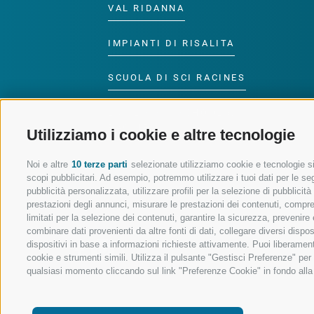
VAL RIDANNA
IMPIANTI DI RISALITA
SCUOLA DI SCI RACINES
LUISL'S SKI SCHOOL A
RACINES
Utilizziamo i cookie e altre tecnologie
Noi e altre
10 terze parti
selezionate utilizziamo cookie e tecnologie sim
scopi pubblicitari. Ad esempio, potremmo utilizzare i tuoi dati per le segu
pubblicità personalizzata, utilizzare profili per la selezione di pubblicit
prestazioni degli annunci, misurare le prestazioni dei contenuti, comprend
SEGUICI SUI SOCIAL
limitati per la selezione dei contenuti, garantire la sicurezza, prevenire
combinare dati provenienti da altre fonti di dati, collegare diversi dispo
dispositivi in base a informazioni richieste attivamente. Puoi liberament
cookie e strumenti simili. Utilizza il pulsante "Gestisci Preferenze" pe
qualsiasi momento cliccando sul link "Preferenze Cookie" in fondo alla p