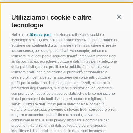
INDIETRO
Utilizziamo i cookie e altre
Continu
tecnologie
Noi e altre
10 terze parti
selezionate utilizziamo cookie e
tecnologie simili. Questi strumenti sono essenziali per garantire la
fruizione dei contenuti digitali, migliorare la navigazione e, previo
tuo consenso, per scopi pubblicitari. Ad esempio, potremmo
utilizzare i tuoi dati per le seguenti finalità: archiviare informazioni
BENVENUTI NELLA REGIONE
SPORT E AZ
su dispositivo e/o accedervi, utilizzare dati limitati per la selezione
TURISTICA DI RACINES
MOMENTI IN
della pubblicità, creare profili per la pubblicità personalizzata,
utilizzare profili per la selezione di pubblicità personalizzata,
creare profili per la personalizzazione dei contenuti, utilizzare
VAL GIOVO
SCIARE
profili per la selezione di contenuti personalizzati, misurare le
prestazioni degli annunci, misurare le prestazioni dei contenuti,
VAL RACINES
ESCURSIONI
comprendere il pubblico attraverso statistiche o la combinazione
di dati provenienti da fonti diverse, sviluppare e migliorare i
servizi, utilizzare dati limitati per la selezione dei contenuti,
VAL RIDANNA
ALTA MONTA
garantire la sicurezza, prevenire e rilevare frodi, correggere errori,
erogare e presentare pubblicità e contenuto, salvare e
IMPIANTI DI RISALITA
BIKE
comunicare le scelte sulla privacy, abbinare e combinare dati
provenienti da altre fonti di dati, collegare diversi dispositivi,
identificare i dispositivi in base alle informazioni trasmesse
SCUOLA DI SCI RACINES
FONDO