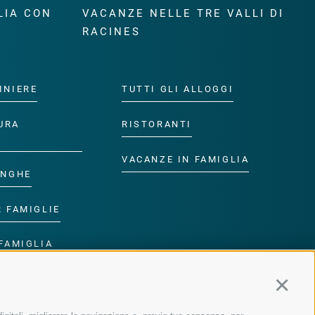
LIA CON
VACANZE NELLE TRE VALLI DI
RACINES
INIERE
TUTTI GLI ALLOGGI
URA
RISTORANTI
VACANZE IN FAMIGLIA
ANGHE
R FAMIGLIE
FAMIGLIA
R BAMBINI
Continu