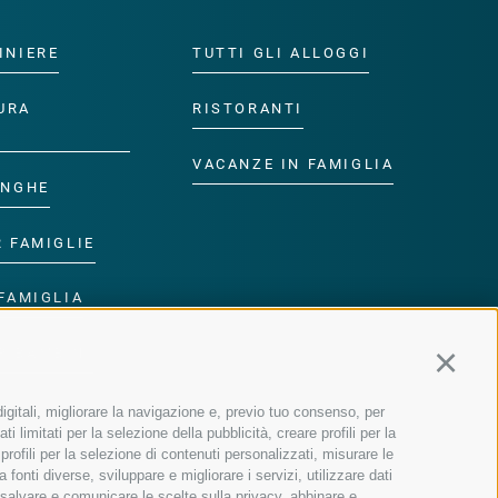
INIERE
TUTTI GLI ALLOGGI
URA
RISTORANTI
VACANZE IN FAMIGLIA
ANGHE
R FAMIGLIE
FAMIGLIA
R BAMBINI
Continu
igitali, migliorare la navigazione e, previo tuo consenso, per
 limitati per la selezione della pubblicità, creare profili per la
 profili per la selezione di contenuti personalizzati, misurare le
onti diverse, sviluppare e migliorare i servizi, utilizzare dati
, salvare e comunicare le scelte sulla privacy, abbinare e