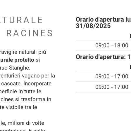
ATURALE
Orario d'apertura l
31/08/2025
 RACINES
09:00 - 18:00
viglie naturali più
Orario d'apertura:
1
rale protetto
si
rso Stanghe.
venturieri vagano per la
09:00 - 17:00
 cascate. Incorporate
09:00 - 17:00
perficie in tutte le
acines si trasforma in
 visibile tra le
e, milioni di volte
'arcobaleno. E nella