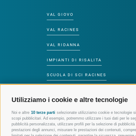
VAL GIOVO
VAL RACINES
VAL RIDANNA
IMPIANTI DI RISALITA
SCUOLA DI SCI RACINES
LUISL'S SKI SCHOOL A
RACINES
Utilizziamo i cookie e altre tecnologie
Noi e altre
10 terze parti
selezionate utilizziamo cookie e tecnologie sim
scopi pubblicitari. Ad esempio, potremmo utilizzare i tuoi dati per le segu
pubblicità personalizzata, utilizzare profili per la selezione di pubblicit
prestazioni degli annunci, misurare le prestazioni dei contenuti, comprend
limitati per la selezione dei contenuti, garantire la sicurezza, prevenire