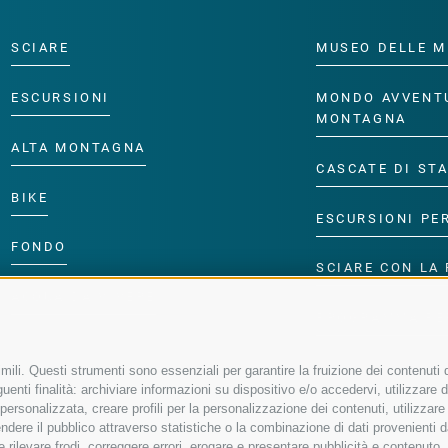
SCIARE
MUSEO DELLE M
ESCURSIONI
MONDO AVVENT
MONTAGNA
ALTA MONTAGNA
CASCATE DI ST
BIKE
ESCURSIONI PE
FONDO
SCIARE CON LA 
ACQUA DA VIVERE
PROGRAMMA PE
ili. Questi strumenti sono essenziali per garantire la fruizione dei contenuti d
enti finalità: archiviare informazioni su dispositivo e/o accedervi, utilizzare dati
à personalizzata, creare profili per la personalizzazione dei contenuti, utilizzare
ere il pubblico attraverso statistiche o la combinazione di dati provenienti da f
 e rilevare frodi, correggere errori, erogare e presentare pubblicità e contenuto