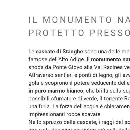
IL MONUMENTO N
PROTETTO PRESSO
Le
cascate di Stanghe
sono una delle mera
famose dell'Alto Adige. Il
monumento natu
snoda da Ponte Giovo alla Val Racines ve
Attraverso sentieri e ponti di legno, gli av
gola e scoprono il potere seducente delle
in puro marmo bianco
, che brilla sulla su
possibili sfumature di verde, il torrente R
una furia. La forza dell'acqua è chiaramente
impressionanti rocce scavate.
Nello spruzzo delle cascate, i raggi del sol
spezzati, danzano nei colori più belli dell