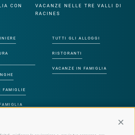
LIA CON
VACANZE NELLE TRE VALLI DI
RACINES
INIERE
TUTTI GLI ALLOGGI
URA
RISTORANTI
VACANZE IN FAMIGLIA
ANGHE
R FAMIGLIE
FAMIGLIA
R BAMBINI
Continu