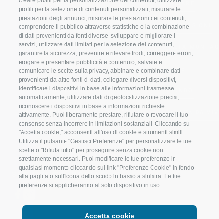
creare profili per la personalizzazione dei contenuti, utilizzare
VAL GIOVO
SCIARE
profili per la selezione di contenuti personalizzati, misurare le
prestazioni degli annunci, misurare le prestazioni dei contenuti,
VAL RACINES
ESCURSIONI
comprendere il pubblico attraverso statistiche o la combinazione
di dati provenienti da fonti diverse, sviluppare e migliorare i
servizi, utilizzare dati limitati per la selezione dei contenuti,
VAL RIDANNA
ALTA MONTA
garantire la sicurezza, prevenire e rilevare frodi, correggere errori,
erogare e presentare pubblicità e contenuto, salvare e
IMPIANTI DI RISALITA
BIKE
comunicare le scelte sulla privacy, abbinare e combinare dati
provenienti da altre fonti di dati, collegare diversi dispositivi,
identificare i dispositivi in base alle informazioni trasmesse
SCUOLA DI SCI RACINES
FONDO
automaticamente, utilizzare dati di geolocalizzazione precisi,
riconoscere i dispositivi in base a informazioni richieste
LUISL'S SKI SCHOOL A RACINES
ACQUA DA VIV
attivamente. Puoi liberamente prestare, rifiutare o revocare il tuo
consenso senza incorrere in limitazioni sostanziali. Cliccando su
"Accetta cookie," acconsenti all'uso di cookie e strumenti simili.
Utilizza il pulsante "Gestisci Preferenze" per personalizzare le tue
scelte o "Rifiuta tutto" per proseguire senza cookie non
strettamente necessari. Puoi modificare le tue preferenze in
qualsiasi momento cliccando sul link "Preferenze Cookie" in fondo
SEGUICI SUI SOCIAL
alla pagina o sull'icona dello scudo in basso a sinistra. Le tue
preferenze si applicheranno al solo dispositivo in uso.
Accetta cookie