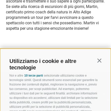
ascoltare e trasmettere il suo sapere a ogni partecipante.
Se siete alla ricerca di escursioni di più giorni, Martin,
certificato primo coach della natura in Alto Adige
programmerà un tour per farvi avvicinare a questo
spettacolo con tutti i sensi che possediamo. Martin vi
aspetta per una stagione emozionante insieme!
INDIETRO
Utilizziamo i cookie e altre
Continu
tecnologie
Noi e altre
10 terze parti
selezionate utilizziamo cookie e
tecnologie simili. Questi strumenti sono essenziali per garantire la
fruizione dei contenuti digitali, migliorare la navigazione e, previo
tuo consenso, per scopi pubblicitari. Ad esempio, potremmo
utilizzare i tuoi dati per le seguenti finalità: archiviare informazioni
BENVENUTI NELLA REGIONE
SPORT E AZ
su dispositivo e/o accedervi, utilizzare dati limitati per la selezione
TURISTICA DI RACINES
MOMENTI IN
della pubblicità, creare profili per la pubblicità personalizzata,
utilizzare profili per la selezione di pubblicità personalizzata,