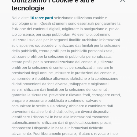
Utilizziamo i cookie e altre
tecnologie
Noi e altre
10 terze parti
selezionate utilizziamo cookie e
tecnologie simili. Questi strumenti sono essenziali per garantire la
fruizione dei contenuti digitali, migliorare la navigazione e, previo
tuo consenso, per scopi pubblicitari. Ad esempio, potremmo
utilizzare i tuoi dati per le seguenti finalità: archiviare informazioni
BENVENUTI NELLA REGIONE
SPORT E AZ
su dispositivo e/o accedervi, utilizzare dati limitati per la selezione
TURISTICA DI RACINES
MOMENTI IN
della pubblicità, creare profili per la pubblicità personalizzata,
utilizzare profili per la selezione di pubblicità personalizzata,
creare profili per la personalizzazione dei contenuti, utilizzare
VAL GIOVO
SCIARE
profili per la selezione di contenuti personalizzati, misurare le
prestazioni degli annunci, misurare le prestazioni dei contenuti,
VAL RACINES
ESCURSIONI
comprendere il pubblico attraverso statistiche o la combinazione
di dati provenienti da fonti diverse, sviluppare e migliorare i
servizi, utilizzare dati limitati per la selezione dei contenuti,
VAL RIDANNA
ALTA MONTA
garantire la sicurezza, prevenire e rilevare frodi, correggere errori,
erogare e presentare pubblicità e contenuto, salvare e
IMPIANTI DI RISALITA
BIKE
comunicare le scelte sulla privacy, abbinare e combinare dati
provenienti da altre fonti di dati, collegare diversi dispositivi,
identificare i dispositivi in base alle informazioni trasmesse
SCUOLA DI SCI RACINES
FONDO
automaticamente, utilizzare dati di geolocalizzazione precisi,
riconoscere i dispositivi in base a informazioni richieste
LUISL'S SKI SCHOOL A RACINES
ACQUA DA VIV
attivamente. Puoi liberamente prestare, rifiutare o revocare il tuo