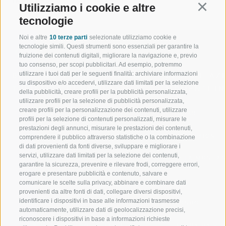
INDIETRO
Utilizziamo i cookie e altre
Continu
tecnologie
Noi e altre
10 terze parti
selezionate utilizziamo cookie e
tecnologie simili. Questi strumenti sono essenziali per garantire la
fruizione dei contenuti digitali, migliorare la navigazione e, previo
tuo consenso, per scopi pubblicitari. Ad esempio, potremmo
utilizzare i tuoi dati per le seguenti finalità: archiviare informazioni
BENVENUTI NELLA REGIONE
SPORT E AZ
su dispositivo e/o accedervi, utilizzare dati limitati per la selezione
TURISTICA DI RACINES
MOMENTI IN
della pubblicità, creare profili per la pubblicità personalizzata,
utilizzare profili per la selezione di pubblicità personalizzata,
creare profili per la personalizzazione dei contenuti, utilizzare
VAL GIOVO
SCIARE
profili per la selezione di contenuti personalizzati, misurare le
prestazioni degli annunci, misurare le prestazioni dei contenuti,
VAL RACINES
ESCURSIONI
comprendere il pubblico attraverso statistiche o la combinazione
di dati provenienti da fonti diverse, sviluppare e migliorare i
servizi, utilizzare dati limitati per la selezione dei contenuti,
VAL RIDANNA
ALTA MONTA
garantire la sicurezza, prevenire e rilevare frodi, correggere errori,
erogare e presentare pubblicità e contenuto, salvare e
IMPIANTI DI RISALITA
BIKE
comunicare le scelte sulla privacy, abbinare e combinare dati
provenienti da altre fonti di dati, collegare diversi dispositivi,
identificare i dispositivi in base alle informazioni trasmesse
SCUOLA DI SCI RACINES
FONDO
automaticamente, utilizzare dati di geolocalizzazione precisi,
riconoscere i dispositivi in base a informazioni richieste
LUISL'S SKI SCHOOL A RACINES
ACQUA DA VIV