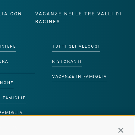
LIA CON
VACANZE NELLE TRE VALLI DI
RACINES
INIERE
TUTTI GLI ALLOGGI
URA
RISTORANTI
VACANZE IN FAMIGLIA
ANGHE
R FAMIGLIE
FAMIGLIA
R BAMBINI
Continu