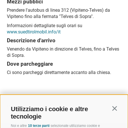
Mezzi pubblici
Prendere l'autobus di linea 312 (Vipiteno-Telves) da
Vipiteno fino alla fermata "Telves di Sopra".
Informazioni dettagliate sugli orari su
www.suedtirolmobil.info/it
Descrizione d'arrivo
Venendo da Vipiteno in direzione di Telves, fino a Telves
di Sopra.
Dove parcheggiare
Ci sono parcheggi direttamente accanto alla chiesa.
INDIETRO
Utilizziamo i cookie e altre
Continu
tecnologie
Noi e altre
10 terze parti
selezionate utilizziamo cookie e