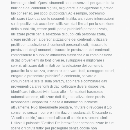
tecnologie simili. Questi strumenti sono essenziali per garantire la
fruizione dei contenuti digitali, migliorare la navigazione e, previo
tuo consenso, per scopi pubblicitari. Ad esempio, potremmo
utilizzare i tuoi dati per le seguenti finalità: archiviare informazioni
BENVENUTI NELLA REGIONE
SPORT E AZ
su dispositivo e/o accedervi, utilizzare dati limitati per la selezione
TURISTICA DI RACINES
MOMENTI IN
della pubblicità, creare profili per la pubblicità personalizzata,
utilizzare profili per la selezione di pubblicità personalizzata,
creare profili per la personalizzazione dei contenuti, utilizzare
VAL GIOVO
SCIARE
profili per la selezione di contenuti personalizzati, misurare le
prestazioni degli annunci, misurare le prestazioni dei contenuti,
comprendere il pubblico attraverso statistiche o la combinazione
VAL RACINES
ESCURSIONI
di dati provenienti da fonti diverse, sviluppare e migliorare i
servizi, utilizzare dati limitati per la selezione dei contenuti,
VAL RIDANNA
ALTA MONTA
garantire la sicurezza, prevenire e rilevare frodi, correggere errori,
erogare e presentare pubblicità e contenuto, salvare e
comunicare le scelte sulla privacy, abbinare e combinare dati
IMPIANTI DI RISALITA
BIKE
provenienti da altre fonti di dati, collegare diversi dispositivi,
identificare i dispositivi in base alle informazioni trasmesse
SCUOLA DI SCI RACINES
FONDO
automaticamente, utilizzare dati di geolocalizzazione precisi,
riconoscere i dispositivi in base a informazioni richieste
LUISL'S SKI SCHOOL A RACINES
ACQUA DA VIV
attivamente. Puoi liberamente prestare, rifiutare o revocare il tuo
consenso senza incorrere in limitazioni sostanziali. Cliccando su
"Accetta cookie," acconsenti all'uso di cookie e strumenti simili.
Utilizza il pulsante "Gestisci Preferenze" per personalizzare le tue
scelte o "Rifiuta tutto" per proseguire senza cookie non