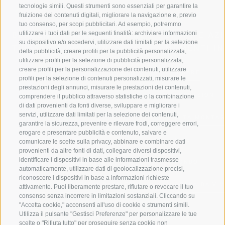
tecnologie simili. Questi strumenti sono essenziali per garantire la
fruizione dei contenuti digitali, migliorare la navigazione e, previo
tuo consenso, per scopi pubblicitari. Ad esempio, potremmo
utilizzare i tuoi dati per le seguenti finalità: archiviare informazioni
BENVENUTI NELLA REGIONE
SPORT E AZ
su dispositivo e/o accedervi, utilizzare dati limitati per la selezione
TURISTICA DI RACINES
MOMENTI IN
della pubblicità, creare profili per la pubblicità personalizzata,
utilizzare profili per la selezione di pubblicità personalizzata,
creare profili per la personalizzazione dei contenuti, utilizzare
VAL GIOVO
SCIARE
profili per la selezione di contenuti personalizzati, misurare le
prestazioni degli annunci, misurare le prestazioni dei contenuti,
VAL RACINES
ESCURSIONI
comprendere il pubblico attraverso statistiche o la combinazione
di dati provenienti da fonti diverse, sviluppare e migliorare i
servizi, utilizzare dati limitati per la selezione dei contenuti,
VAL RIDANNA
ALTA MONTA
garantire la sicurezza, prevenire e rilevare frodi, correggere errori,
erogare e presentare pubblicità e contenuto, salvare e
IMPIANTI DI RISALITA
BIKE
comunicare le scelte sulla privacy, abbinare e combinare dati
provenienti da altre fonti di dati, collegare diversi dispositivi,
identificare i dispositivi in base alle informazioni trasmesse
SCUOLA DI SCI RACINES
FONDO
automaticamente, utilizzare dati di geolocalizzazione precisi,
riconoscere i dispositivi in base a informazioni richieste
LUISL'S SKI SCHOOL A RACINES
ACQUA DA VIV
attivamente. Puoi liberamente prestare, rifiutare o revocare il tuo
consenso senza incorrere in limitazioni sostanziali. Cliccando su
"Accetta cookie," acconsenti all'uso di cookie e strumenti simili.
Utilizza il pulsante "Gestisci Preferenze" per personalizzare le tue
scelte o "Rifiuta tutto" per proseguire senza cookie non