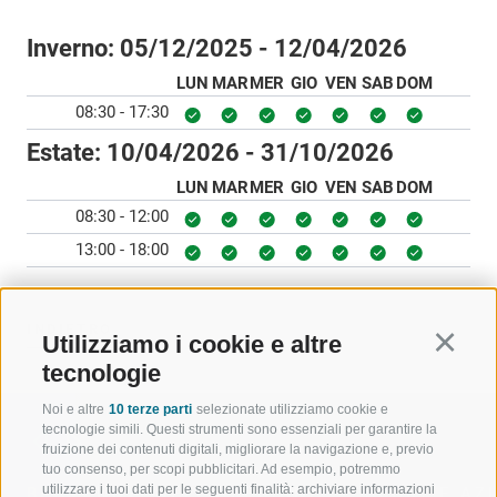
Inverno:
05/12/2025 - 12/04/2026
LUN
MAR
MER
GIO
VEN
SAB
DOM
08:30 - 17:30
Estate:
10/04/2026 - 31/10/2026
LUN
MAR
MER
GIO
VEN
SAB
DOM
08:30 - 12:00
13:00 - 18:00
INDIETRO
Utilizziamo i cookie e altre
Continu
tecnologie
Noi e altre
10 terze parti
selezionate utilizziamo cookie e
tecnologie simili. Questi strumenti sono essenziali per garantire la
fruizione dei contenuti digitali, migliorare la navigazione e, previo
tuo consenso, per scopi pubblicitari. Ad esempio, potremmo
utilizzare i tuoi dati per le seguenti finalità: archiviare informazioni
BENVENUTI NELLA REGIONE
SPORT E AZ