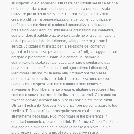
su dispositivo e/o accedervi, utilizzare dati limitati per la selezione
TURISTICA DI RACINES
MOMENTI IN
della pubblicità, creare profili per la pubblicità personalizzata,
utilizzare profili per la selezione di pubblicità personalizzata,
creare profili per la personalizzazione dei contenuti, utilizzare
VAL GIOVO
SCIARE
profili per la selezione di contenuti personalizzati, misurare le
prestazioni degli annunci, misurare le prestazioni dei contenuti,
VAL RACINES
ESCURSIONI
comprendere il pubblico attraverso statistiche o la combinazione
di dati provenienti da fonti diverse, sviluppare e migliorare i
servizi, utilizzare dati limitati per la selezione dei contenuti,
VAL RIDANNA
ALTA MONTA
garantire la sicurezza, prevenire e rilevare frodi, correggere errori,
erogare e presentare pubblicità e contenuto, salvare e
IMPIANTI DI RISALITA
BIKE
comunicare le scelte sulla privacy, abbinare e combinare dati
provenienti da altre fonti di dati, collegare diversi dispositivi,
identificare i dispositivi in base alle informazioni trasmesse
SCUOLA DI SCI RACINES
FONDO
automaticamente, utilizzare dati di geolocalizzazione precisi,
riconoscere i dispositivi in base a informazioni richieste
LUISL'S SKI SCHOOL A RACINES
ACQUA DA VIV
attivamente. Puoi liberamente prestare, rifiutare o revocare il tuo
consenso senza incorrere in limitazioni sostanziali. Cliccando su
"Accetta cookie," acconsenti all'uso di cookie e strumenti simili.
Utilizza il pulsante "Gestisci Preferenze" per personalizzare le tue
scelte o "Rifiuta tutto" per proseguire senza cookie non
strettamente necessari. Puoi modificare le tue preferenze in
qualsiasi momento cliccando sul link "Preferenze Cookie" in fondo
SEGUICI SUI SOCIAL
alla pagina o sull'icona dello scudo in basso a sinistra. Le tue
preferenze si applicheranno al solo dispositivo in uso.