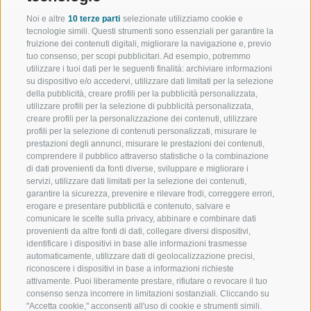
Noi e altre
10 terze parti
selezionate utilizziamo cookie e
tecnologie simili. Questi strumenti sono essenziali per garantire la
fruizione dei contenuti digitali, migliorare la navigazione e, previo
tuo consenso, per scopi pubblicitari. Ad esempio, potremmo
utilizzare i tuoi dati per le seguenti finalità: archiviare informazioni
BENVENUTI NELLA REGIONE
SPORT E AZ
su dispositivo e/o accedervi, utilizzare dati limitati per la selezione
TURISTICA DI RACINES
MOMENTI IN
della pubblicità, creare profili per la pubblicità personalizzata,
utilizzare profili per la selezione di pubblicità personalizzata,
creare profili per la personalizzazione dei contenuti, utilizzare
VAL GIOVO
SCIARE
profili per la selezione di contenuti personalizzati, misurare le
prestazioni degli annunci, misurare le prestazioni dei contenuti,
VAL RACINES
ESCURSIONI
comprendere il pubblico attraverso statistiche o la combinazione
di dati provenienti da fonti diverse, sviluppare e migliorare i
servizi, utilizzare dati limitati per la selezione dei contenuti,
VAL RIDANNA
ALTA MONTA
garantire la sicurezza, prevenire e rilevare frodi, correggere errori,
erogare e presentare pubblicità e contenuto, salvare e
IMPIANTI DI RISALITA
BIKE
comunicare le scelte sulla privacy, abbinare e combinare dati
provenienti da altre fonti di dati, collegare diversi dispositivi,
identificare i dispositivi in base alle informazioni trasmesse
SCUOLA DI SCI RACINES
FONDO
automaticamente, utilizzare dati di geolocalizzazione precisi,
riconoscere i dispositivi in base a informazioni richieste
LUISL'S SKI SCHOOL A RACINES
ACQUA DA VIV
attivamente. Puoi liberamente prestare, rifiutare o revocare il tuo
consenso senza incorrere in limitazioni sostanziali. Cliccando su
"Accetta cookie," acconsenti all'uso di cookie e strumenti simili.