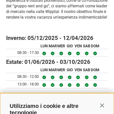
esperienza e risultati pionieristici, come la co-fondazione
del “gruppo rent and go”, ci siamo affermati come leader
di mercato nella valle Wipptal. Il nostro obiettivo finale è
rendere la vostra vacanza un'esperienza indimenticabile!
Inverno:
05/12/2025 - 12/04/2026
LUN
MAR
MER
GIO
VEN
SAB
DOM
08:30 - 17:30
Estate:
01/06/2026 - 03/10/2026
LUN
MAR
MER
GIO
VEN
SAB
DOM
08:30 - 12:00
13:00 - 18:00
INDIETRO
Utilizziamo i cookie e altre
Continu
tecnologie