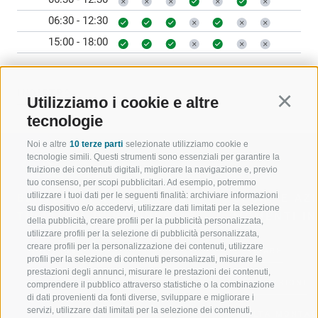
06:30 - 12:30
15:00 - 18:00
INDIETRO
Utilizziamo i cookie e altre
Continu
tecnologie
Noi e altre
10 terze parti
selezionate utilizziamo cookie e
tecnologie simili. Questi strumenti sono essenziali per garantire la
fruizione dei contenuti digitali, migliorare la navigazione e, previo
tuo consenso, per scopi pubblicitari. Ad esempio, potremmo
utilizzare i tuoi dati per le seguenti finalità: archiviare informazioni
BENVENUTI NELLA REGIONE
SPORT E AZ
su dispositivo e/o accedervi, utilizzare dati limitati per la selezione
TURISTICA DI RACINES
MOMENTI IN
della pubblicità, creare profili per la pubblicità personalizzata,
utilizzare profili per la selezione di pubblicità personalizzata,
creare profili per la personalizzazione dei contenuti, utilizzare
VAL GIOVO
SCIARE
profili per la selezione di contenuti personalizzati, misurare le
prestazioni degli annunci, misurare le prestazioni dei contenuti,
VAL RACINES
ESCURSIONI
comprendere il pubblico attraverso statistiche o la combinazione
di dati provenienti da fonti diverse, sviluppare e migliorare i
servizi, utilizzare dati limitati per la selezione dei contenuti,
VAL RIDANNA
ALTA MONTA