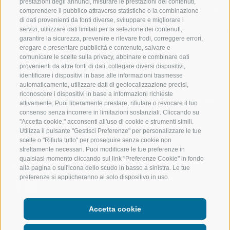
prestazioni degli annunci, misurare le prestazioni dei contenuti,
VAL RACINES
ESCURSIONI
comprendere il pubblico attraverso statistiche o la combinazione
di dati provenienti da fonti diverse, sviluppare e migliorare i
servizi, utilizzare dati limitati per la selezione dei contenuti,
VAL RIDANNA
ALTA MONTA
garantire la sicurezza, prevenire e rilevare frodi, correggere errori,
erogare e presentare pubblicità e contenuto, salvare e
IMPIANTI DI RISALITA
BIKE
comunicare le scelte sulla privacy, abbinare e combinare dati
provenienti da altre fonti di dati, collegare diversi dispositivi,
identificare i dispositivi in base alle informazioni trasmesse
SCUOLA DI SCI RACINES
FONDO
automaticamente, utilizzare dati di geolocalizzazione precisi,
riconoscere i dispositivi in base a informazioni richieste
LUISL'S SKI SCHOOL A RACINES
ACQUA DA VIV
attivamente. Puoi liberamente prestare, rifiutare o revocare il tuo
consenso senza incorrere in limitazioni sostanziali. Cliccando su
"Accetta cookie," acconsenti all'uso di cookie e strumenti simili.
Utilizza il pulsante "Gestisci Preferenze" per personalizzare le tue
scelte o "Rifiuta tutto" per proseguire senza cookie non
strettamente necessari. Puoi modificare le tue preferenze in
qualsiasi momento cliccando sul link "Preferenze Cookie" in fondo
SEGUICI SUI SOCIAL
alla pagina o sull'icona dello scudo in basso a sinistra. Le tue
preferenze si applicheranno al solo dispositivo in uso.
Accetta cookie