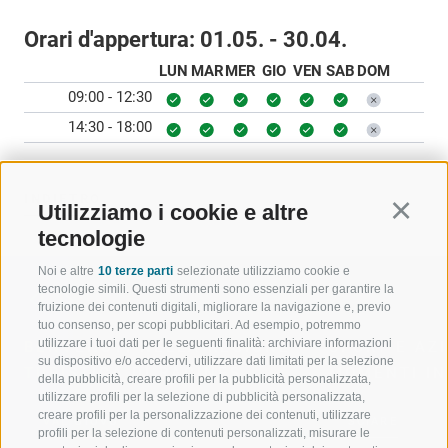
Orari d'appertura:
01.05. - 30.04.
LUN
MAR
MER
GIO
VEN
SAB
DOM
09:00 - 12:30
14:30 - 18:00
INDIETRO
Utilizziamo i cookie e altre
Continu
tecnologie
Noi e altre
10 terze parti
selezionate utilizziamo cookie e
tecnologie simili. Questi strumenti sono essenziali per garantire la
fruizione dei contenuti digitali, migliorare la navigazione e, previo
tuo consenso, per scopi pubblicitari. Ad esempio, potremmo
utilizzare i tuoi dati per le seguenti finalità: archiviare informazioni
BENVENUTI NELLA REGIONE
SPORT E AZ
su dispositivo e/o accedervi, utilizzare dati limitati per la selezione
TURISTICA DI RACINES
MOMENTI IN
della pubblicità, creare profili per la pubblicità personalizzata,
utilizzare profili per la selezione di pubblicità personalizzata,
creare profili per la personalizzazione dei contenuti, utilizzare
VAL GIOVO
SCIARE
profili per la selezione di contenuti personalizzati, misurare le