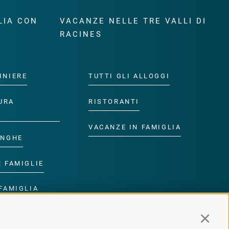
LIA CON
VACANZE NELLE TRE VALLI DI
RACINES
INIERE
TUTTI GLI ALLOGGI
URA
RISTORANTI
VACANZE IN FAMIGLIA
ANGHE
R FAMIGLIE
FAMIGLIA
R BAMBINI
Continu