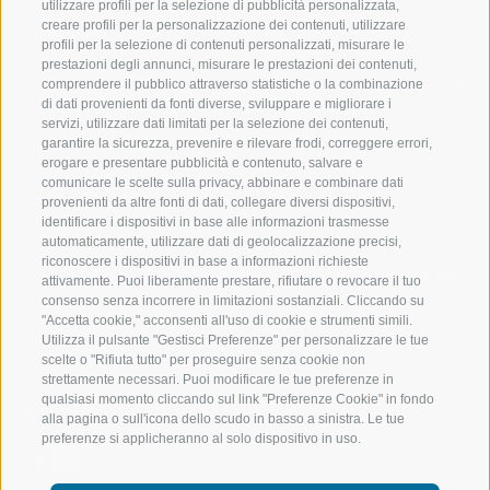
utilizzare profili per la selezione di pubblicità personalizzata,
creare profili per la personalizzazione dei contenuti, utilizzare
VAL GIOVO
SCIARE
profili per la selezione di contenuti personalizzati, misurare le
prestazioni degli annunci, misurare le prestazioni dei contenuti,
VAL RACINES
ESCURSIONI
comprendere il pubblico attraverso statistiche o la combinazione
di dati provenienti da fonti diverse, sviluppare e migliorare i
servizi, utilizzare dati limitati per la selezione dei contenuti,
VAL RIDANNA
ALTA MONTA
garantire la sicurezza, prevenire e rilevare frodi, correggere errori,
erogare e presentare pubblicità e contenuto, salvare e
IMPIANTI DI RISALITA
BIKE
comunicare le scelte sulla privacy, abbinare e combinare dati
provenienti da altre fonti di dati, collegare diversi dispositivi,
identificare i dispositivi in base alle informazioni trasmesse
SCUOLA DI SCI RACINES
FONDO
automaticamente, utilizzare dati di geolocalizzazione precisi,
riconoscere i dispositivi in base a informazioni richieste
LUISL'S SKI SCHOOL A RACINES
ACQUA DA VIV
attivamente. Puoi liberamente prestare, rifiutare o revocare il tuo
consenso senza incorrere in limitazioni sostanziali. Cliccando su
"Accetta cookie," acconsenti all'uso di cookie e strumenti simili.
Utilizza il pulsante "Gestisci Preferenze" per personalizzare le tue
scelte o "Rifiuta tutto" per proseguire senza cookie non
strettamente necessari. Puoi modificare le tue preferenze in
qualsiasi momento cliccando sul link "Preferenze Cookie" in fondo
SEGUICI SUI SOCIAL
alla pagina o sull'icona dello scudo in basso a sinistra. Le tue
preferenze si applicheranno al solo dispositivo in uso.