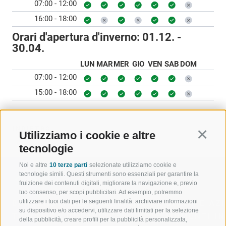
07:00 - 12:00
16:00 - 18:00
Orari d'apertura d'inverno:
01.12. -
30.04.
LUN
MAR
MER
GIO
VEN
SAB
DOM
07:00 - 12:00
15:00 - 18:00
INDIETRO
Utilizziamo i cookie e altre
Continu
tecnologie
Noi e altre
10 terze parti
selezionate utilizziamo cookie e
tecnologie simili. Questi strumenti sono essenziali per garantire la
fruizione dei contenuti digitali, migliorare la navigazione e, previo
tuo consenso, per scopi pubblicitari. Ad esempio, potremmo
utilizzare i tuoi dati per le seguenti finalità: archiviare informazioni
BENVENUTI NELLA REGIONE
SPORT E AZ
su dispositivo e/o accedervi, utilizzare dati limitati per la selezione
TURISTICA DI RACINES
MOMENTI IN
della pubblicità, creare profili per la pubblicità personalizzata,