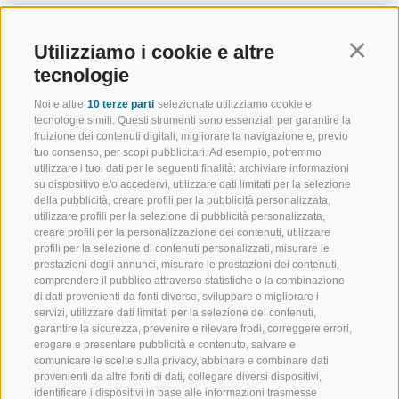
INDIETRO
Utilizziamo i cookie e altre
Continu
tecnologie
Noi e altre
10 terze parti
selezionate utilizziamo cookie e
tecnologie simili. Questi strumenti sono essenziali per garantire la
fruizione dei contenuti digitali, migliorare la navigazione e, previo
tuo consenso, per scopi pubblicitari. Ad esempio, potremmo
utilizzare i tuoi dati per le seguenti finalità: archiviare informazioni
BENVENUTI NELLA REGIONE
SPORT E AZ
su dispositivo e/o accedervi, utilizzare dati limitati per la selezione
TURISTICA DI RACINES
MOMENTI IN
della pubblicità, creare profili per la pubblicità personalizzata,
utilizzare profili per la selezione di pubblicità personalizzata,
creare profili per la personalizzazione dei contenuti, utilizzare
VAL GIOVO
SCIARE
profili per la selezione di contenuti personalizzati, misurare le
prestazioni degli annunci, misurare le prestazioni dei contenuti,
VAL RACINES
ESCURSIONI
comprendere il pubblico attraverso statistiche o la combinazione
di dati provenienti da fonti diverse, sviluppare e migliorare i
servizi, utilizzare dati limitati per la selezione dei contenuti,
VAL RIDANNA
ALTA MONTA
garantire la sicurezza, prevenire e rilevare frodi, correggere errori,
erogare e presentare pubblicità e contenuto, salvare e
IMPIANTI DI RISALITA
BIKE
comunicare le scelte sulla privacy, abbinare e combinare dati
provenienti da altre fonti di dati, collegare diversi dispositivi,
identificare i dispositivi in base alle informazioni trasmesse
SCUOLA DI SCI RACINES
FONDO