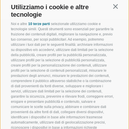
Utilizziamo i cookie e altre
Continu
tecnologie
Noi e altre
10 terze parti
selezionate utilizziamo cookie e
tecnologie simili. Questi strumenti sono essenziali per garantire la
fruizione dei contenuti digitali, migliorare la navigazione e, previo
tuo consenso, per scopi pubblicitari. Ad esempio, potremmo
utilizzare i tuoi dati per le seguenti finalità: archiviare informazioni
BENVENUTI NELLA REGIONE
SPORT E AZ
su dispositivo e/o accedervi, utilizzare dati limitati per la selezione
TURISTICA DI RACINES
MOMENTI IN
della pubblicità, creare profili per la pubblicità personalizzata,
utilizzare profili per la selezione di pubblicità personalizzata,
creare profili per la personalizzazione dei contenuti, utilizzare
VAL GIOVO
SCIARE
profili per la selezione di contenuti personalizzati, misurare le
prestazioni degli annunci, misurare le prestazioni dei contenuti,
VAL RACINES
ESCURSIONI
comprendere il pubblico attraverso statistiche o la combinazione
di dati provenienti da fonti diverse, sviluppare e migliorare i
servizi, utilizzare dati limitati per la selezione dei contenuti,
VAL RIDANNA
ALTA MONTA
garantire la sicurezza, prevenire e rilevare frodi, correggere errori,
erogare e presentare pubblicità e contenuto, salvare e
IMPIANTI DI RISALITA
BIKE
comunicare le scelte sulla privacy, abbinare e combinare dati
provenienti da altre fonti di dati, collegare diversi dispositivi,
identificare i dispositivi in base alle informazioni trasmesse
SCUOLA DI SCI RACINES
FONDO
automaticamente, utilizzare dati di geolocalizzazione precisi,
riconoscere i dispositivi in base a informazioni richieste