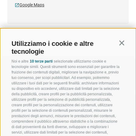
Google Maps
Utilizziamo i cookie e altre
Continu
tecnologie
Noi e altre
10 terze parti
selezionate utilizziamo cookie e
tecnologie simili. Questi strumenti sono essenziali per garantire la
fruizione dei contenuti digitali, migliorare la navigazione e, previo
tuo consenso, per scopi pubblicitari. Ad esempio, potremmo
utilizzare i tuoi dati per le seguenti finalità: archiviare informazioni
BENVENUTI NELLA REGIONE
SPORT E AZ
su dispositivo e/o accedervi, utilizzare dati limitati per la selezione
TURISTICA DI RACINES
MOMENTI IN
della pubblicità, creare profili per la pubblicità personalizzata,
utilizzare profili per la selezione di pubblicità personalizzata,
creare profili per la personalizzazione dei contenuti, utilizzare
VAL GIOVO
SCIARE
profili per la selezione di contenuti personalizzati, misurare le
prestazioni degli annunci, misurare le prestazioni dei contenuti,
VAL RACINES
ESCURSIONI
comprendere il pubblico attraverso statistiche o la combinazione
di dati provenienti da fonti diverse, sviluppare e migliorare i
servizi, utilizzare dati limitati per la selezione dei contenuti,
VAL RIDANNA
ALTA MONTA