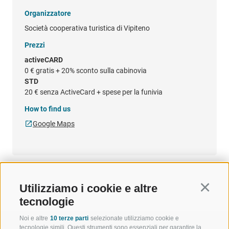
Organizzatore
Società cooperativa turistica di Vipiteno
Prezzi
activeCARD
0 €
gratis + 20% sconto sulla cabinovia
STD
20 €
senza ActiveCard + spese per la funivia
How to find us
Google Maps
Utilizziamo i cookie e altre
Continu
tecnologie
Noi e altre
10 terze parti
selezionate utilizziamo cookie e
tecnologie simili. Questi strumenti sono essenziali per garantire la