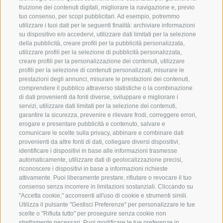
fruizione dei contenuti digitali, migliorare la navigazione e, previo
tuo consenso, per scopi pubblicitari. Ad esempio, potremmo
utilizzare i tuoi dati per le seguenti finalità: archiviare informazioni
BENVENUTI NELLA REGIONE
SPORT E AZ
su dispositivo e/o accedervi, utilizzare dati limitati per la selezione
TURISTICA DI RACINES
MOMENTI IN
della pubblicità, creare profili per la pubblicità personalizzata,
utilizzare profili per la selezione di pubblicità personalizzata,
creare profili per la personalizzazione dei contenuti, utilizzare
VAL GIOVO
SCIARE
profili per la selezione di contenuti personalizzati, misurare le
prestazioni degli annunci, misurare le prestazioni dei contenuti,
VAL RACINES
ESCURSIONI
comprendere il pubblico attraverso statistiche o la combinazione
di dati provenienti da fonti diverse, sviluppare e migliorare i
servizi, utilizzare dati limitati per la selezione dei contenuti,
VAL RIDANNA
ALTA MONTA
garantire la sicurezza, prevenire e rilevare frodi, correggere errori,
erogare e presentare pubblicità e contenuto, salvare e
IMPIANTI DI RISALITA
BIKE
comunicare le scelte sulla privacy, abbinare e combinare dati
provenienti da altre fonti di dati, collegare diversi dispositivi,
identificare i dispositivi in base alle informazioni trasmesse
SCUOLA DI SCI RACINES
FONDO
automaticamente, utilizzare dati di geolocalizzazione precisi,
riconoscere i dispositivi in base a informazioni richieste
LUISL'S SKI SCHOOL A RACINES
ACQUA DA VIV
attivamente. Puoi liberamente prestare, rifiutare o revocare il tuo
consenso senza incorrere in limitazioni sostanziali. Cliccando su
"Accetta cookie," acconsenti all'uso di cookie e strumenti simili.
Utilizza il pulsante "Gestisci Preferenze" per personalizzare le tue
scelte o "Rifiuta tutto" per proseguire senza cookie non
strettamente necessari. Puoi modificare le tue preferenze in