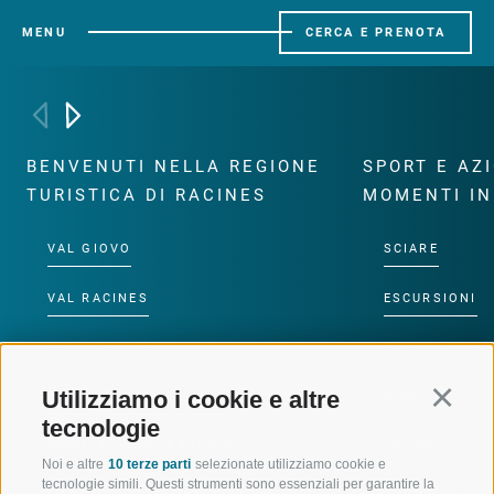
MENU
CERCA E PRENOTA
BENVENUTI NELLA REGIONE
SPORT E AZ
TURISTICA DI RACINES
MOMENTI IN
VAL GIOVO
SCIARE
VAL RACINES
ESCURSIONI
VAL RIDANNA
ALTA MONTA
Utilizziamo i cookie e altre
Continu
IMPIANTI DI RISALITA
BIKE
tecnologie
SCUOLA DI SCI RACINES
FONDO
Noi e altre
10 terze parti
selezionate utilizziamo cookie e
tecnologie simili. Questi strumenti sono essenziali per garantire la