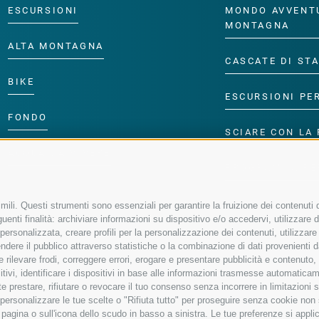
ESCURSIONI
MONDO AVVENT
MONTAGNA
ALTA MONTAGNA
CASCATE DI ST
BIKE
ESCURSIONI PE
FONDO
SCIARE CON LA 
ACQUA DA VIVERE
PROGRAMMA PE
ili. Questi strumenti sono essenziali per garantire la fruizione dei contenuti d
enti finalità: archiviare informazioni su dispositivo e/o accedervi, utilizzare dati
à personalizzata, creare profili per la personalizzazione dei contenuti, utilizzare
ere il pubblico attraverso statistiche o la combinazione di dati provenienti da f
 e rilevare frodi, correggere errori, erogare e presentare pubblicità e contenuto
sitivi, identificare i dispositivi in base alle informazioni trasmesse automaticam
e prestare, rifiutare o revocare il tuo consenso senza incorrere in limitazioni 
r personalizzare le tue scelte o "Rifiuta tutto" per proseguire senza cookie no
agina o sull'icona dello scudo in basso a sinistra. Le tue preferenze si applic