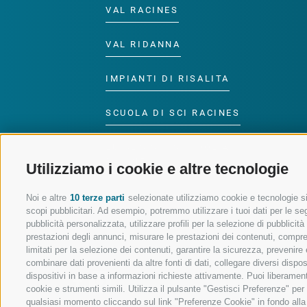
VAL RACINES
VAL RIDANNA
IMPIANTI DI RISALITA
SCUOLA DI SCI RACINES
LUISL'S SKI SCHOOL A
RACINES
Utilizziamo i cookie e altre tecnologie
Noi e altre
10 terze parti
selezionate utilizziamo cookie e tecnologie sim
scopi pubblicitari. Ad esempio, potremmo utilizzare i tuoi dati per le segu
pubblicità personalizzata, utilizzare profili per la selezione di pubblicit
prestazioni degli annunci, misurare le prestazioni dei contenuti, comprend
SEGUICI SUI SOCIAL
limitati per la selezione dei contenuti, garantire la sicurezza, prevenire
combinare dati provenienti da altre fonti di dati, collegare diversi dispo
dispositivi in base a informazioni richieste attivamente. Puoi liberament
cookie e strumenti simili. Utilizza il pulsante "Gestisci Preferenze" pe
qualsiasi momento cliccando sul link "Preferenze Cookie" in fondo alla p