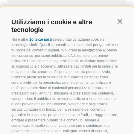
Utilizziamo i cookie e altre
Continu
tecnologie
Noi e altre
10 terze parti
selezionate utilizziamo cookie e
tecnologie simili. Questi strumenti sono essenziali per garantire la
fruizione dei contenuti digitali, migliorare la navigazione e, previo
tuo consenso, per scopi pubblicitari. Ad esempio, potremmo
utilizzare i tuoi dati per le seguenti finalità: archiviare informazioni
BENVENUTI NELLA REGIONE
SPORT E AZ
su dispositivo e/o accedervi, utilizzare dati limitati per la selezione
TURISTICA DI RACINES
MOMENTI IN
della pubblicità, creare profili per la pubblicità personalizzata,
utilizzare profili per la selezione di pubblicità personalizzata,
creare profili per la personalizzazione dei contenuti, utilizzare
VAL GIOVO
SCIARE
profili per la selezione di contenuti personalizzati, misurare le
prestazioni degli annunci, misurare le prestazioni dei contenuti,
VAL RACINES
ESCURSIONI
comprendere il pubblico attraverso statistiche o la combinazione
di dati provenienti da fonti diverse, sviluppare e migliorare i
servizi, utilizzare dati limitati per la selezione dei contenuti,
VAL RIDANNA
ALTA MONTA
garantire la sicurezza, prevenire e rilevare frodi, correggere errori,
erogare e presentare pubblicità e contenuto, salvare e
IMPIANTI DI RISALITA
BIKE
comunicare le scelte sulla privacy, abbinare e combinare dati
provenienti da altre fonti di dati, collegare diversi dispositivi,