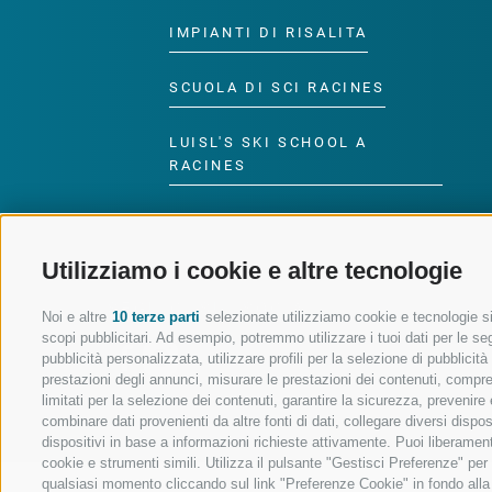
IMPIANTI DI RISALITA
SCUOLA DI SCI RACINES
LUISL'S SKI SCHOOL A
RACINES
Utilizziamo i cookie e altre tecnologie
SEGUICI SUI SOCIAL
Noi e altre
10 terze parti
selezionate utilizziamo cookie e tecnologie sim
scopi pubblicitari. Ad esempio, potremmo utilizzare i tuoi dati per le segu
pubblicità personalizzata, utilizzare profili per la selezione di pubblicit
prestazioni degli annunci, misurare le prestazioni dei contenuti, comprend
limitati per la selezione dei contenuti, garantire la sicurezza, prevenire
combinare dati provenienti da altre fonti di dati, collegare diversi dispo
dispositivi in base a informazioni richieste attivamente. Puoi liberament
cookie e strumenti simili. Utilizza il pulsante "Gestisci Preferenze" pe
qualsiasi momento cliccando sul link "Preferenze Cookie" in fondo alla p