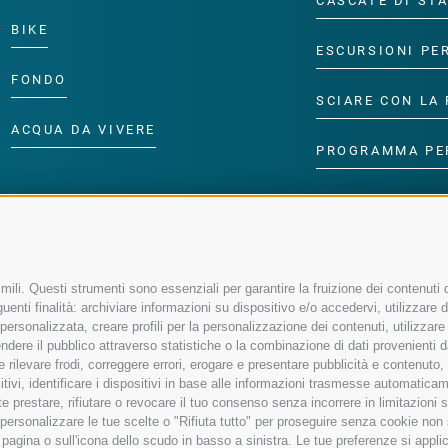
CASCATE DI ST
BIKE
ESCURSIONI PE
FONDO
SCIARE CON LA 
ACQUA DA VIVERE
PROGRAMMA PE
ili. Questi strumenti sono essenziali per garantire la fruizione dei contenuti d
enti finalità: archiviare informazioni su dispositivo e/o accedervi, utilizzare dati
à personalizzata, creare profili per la personalizzazione dei contenuti, utilizzare
ere il pubblico attraverso statistiche o la combinazione di dati provenienti da f
 e rilevare frodi, correggere errori, erogare e presentare pubblicità e contenuto
sitivi, identificare i dispositivi in base alle informazioni trasmesse automaticam
e prestare, rifiutare o revocare il tuo consenso senza incorrere in limitazioni 
r personalizzare le tue scelte o "Rifiuta tutto" per proseguire senza cookie no
agina o sull'icona dello scudo in basso a sinistra. Le tue preferenze si applic