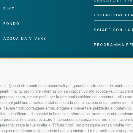
CASCATE DI ST
BIKE
ESCURSIONI PE
FONDO
SCIARE CON LA 
ACQUA DA VIVERE
PROGRAMMA PE
ili. Questi strumenti sono essenziali per garantire la fruizione dei contenuti d
enti finalità: archiviare informazioni su dispositivo e/o accedervi, utilizzare dati
à personalizzata, creare profili per la personalizzazione dei contenuti, utilizzare
ere il pubblico attraverso statistiche o la combinazione di dati provenienti da f
 e rilevare frodi, correggere errori, erogare e presentare pubblicità e contenuto
sitivi, identificare i dispositivi in base alle informazioni trasmesse automaticam
e prestare, rifiutare o revocare il tuo consenso senza incorrere in limitazioni 
r personalizzare le tue scelte o "Rifiuta tutto" per proseguire senza cookie no
agina o sull'icona dello scudo in basso a sinistra. Le tue preferenze si applic