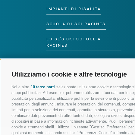
IMPIANTI DI RISALITA
SCUOLA DI SCI RACINES
LUISL'S SKI SCHOOL A
RACINES
Utilizziamo i cookie e altre tecnologie
SEGUICI SUI SOCIAL
Noi e altre
10 terze parti
selezionate utilizziamo cookie e tecnologie sim
scopi pubblicitari. Ad esempio, potremmo utilizzare i tuoi dati per le segu
pubblicità personalizzata, utilizzare profili per la selezione di pubblicit
prestazioni degli annunci, misurare le prestazioni dei contenuti, comprend
limitati per la selezione dei contenuti, garantire la sicurezza, prevenire
combinare dati provenienti da altre fonti di dati, collegare diversi dispo
dispositivi in base a informazioni richieste attivamente. Puoi liberament
cookie e strumenti simili. Utilizza il pulsante "Gestisci Preferenze" pe
qualsiasi momento cliccando sul link "Preferenze Cookie" in fondo alla p