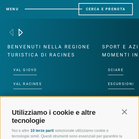
MENU
CERCA E PRENOTA
BENVENUTI NELLA REGIONE
SPORT E AZ
TURISTICA DI RACINES
MOMENTI IN
VAL GIOVO
SCIARE
VAL RACINES
ESCURSIONI
VAL RIDANNA
ALTA MONTA
Utilizziamo i cookie e altre
Continu
IMPIANTI DI RISALITA
BIKE
tecnologie
SCUOLA DI SCI RACINES
FONDO
Noi e altre
10 terze parti
selezionate utilizziamo cookie e
tecnologie simili. Questi strumenti sono essenziali per garantire la