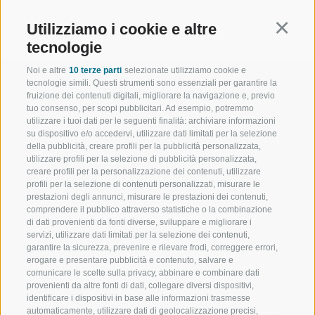
Utilizziamo i cookie e altre
Continu
tecnologie
Noi e altre
10 terze parti
selezionate utilizziamo cookie e
tecnologie simili. Questi strumenti sono essenziali per garantire la
fruizione dei contenuti digitali, migliorare la navigazione e, previo
tuo consenso, per scopi pubblicitari. Ad esempio, potremmo
utilizzare i tuoi dati per le seguenti finalità: archiviare informazioni
BENVENUTI NELLA REGIONE
SPORT E AZ
su dispositivo e/o accedervi, utilizzare dati limitati per la selezione
TURISTICA DI RACINES
MOMENTI IN
della pubblicità, creare profili per la pubblicità personalizzata,
utilizzare profili per la selezione di pubblicità personalizzata,
creare profili per la personalizzazione dei contenuti, utilizzare
VAL GIOVO
SCIARE
profili per la selezione di contenuti personalizzati, misurare le
prestazioni degli annunci, misurare le prestazioni dei contenuti,
VAL RACINES
ESCURSIONI
comprendere il pubblico attraverso statistiche o la combinazione
di dati provenienti da fonti diverse, sviluppare e migliorare i
servizi, utilizzare dati limitati per la selezione dei contenuti,
VAL RIDANNA
ALTA MONTA
garantire la sicurezza, prevenire e rilevare frodi, correggere errori,
erogare e presentare pubblicità e contenuto, salvare e
IMPIANTI DI RISALITA
BIKE
comunicare le scelte sulla privacy, abbinare e combinare dati
provenienti da altre fonti di dati, collegare diversi dispositivi,
identificare i dispositivi in base alle informazioni trasmesse
SCUOLA DI SCI RACINES
FONDO
automaticamente, utilizzare dati di geolocalizzazione precisi,