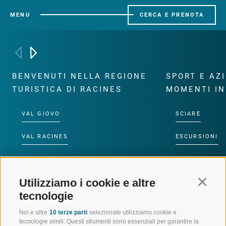
MENU
CERCA E PRENOTA
BENVENUTI NELLA REGIONE
SPORT E AZ
TURISTICA DI RACINES
MOMENTI IN
VAL GIOVO
SCIARE
VAL RACINES
ESCURSIONI
VAL RIDANNA
ALTA MONTA
Utilizziamo i cookie e altre
Continu
IMPIANTI DI RISALITA
BIKE
tecnologie
SCUOLA DI SCI RACINES
FONDO
Noi e altre
10 terze parti
selezionate utilizziamo cookie e
tecnologie simili. Questi strumenti sono essenziali per garantire la