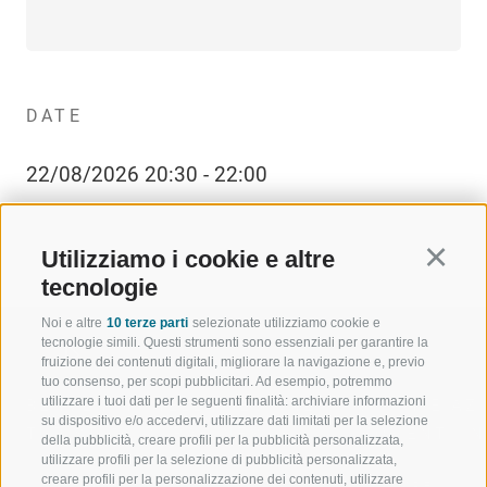
DATE
22/08/2026 20:30 - 22:00
Utilizziamo i cookie e altre
Continu
tecnologie
Noi e altre
10 terze parti
selezionate utilizziamo cookie e
tecnologie simili. Questi strumenti sono essenziali per garantire la
fruizione dei contenuti digitali, migliorare la navigazione e, previo
tuo consenso, per scopi pubblicitari. Ad esempio, potremmo
utilizzare i tuoi dati per le seguenti finalità: archiviare informazioni
BENVENUTI NELLA REGIONE
SPORT E AZ
su dispositivo e/o accedervi, utilizzare dati limitati per la selezione
TURISTICA DI RACINES
MOMENTI IN
della pubblicità, creare profili per la pubblicità personalizzata,
utilizzare profili per la selezione di pubblicità personalizzata,
creare profili per la personalizzazione dei contenuti, utilizzare
VAL GIOVO
SCIARE