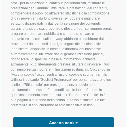
profili per la selezione di contenuti personalizzati, misurare le
prestazioni degli annunci, misurare le prestazioni dei contenuti,
VAL RACINES
ESCURSIONI
comprendere il pubblico attraverso statistiche o la combinazione
di dati provenienti da fonti diverse, sviluppare e migliorare i
servizi, utilizzare dati limitati per la selezione dei contenuti,
VAL RIDANNA
ALTA MONTA
garantire la sicurezza, prevenire e rilevare frodi, correggere errori,
erogare e presentare pubblicità e contenuto, salvare e
IMPIANTI DI RISALITA
BIKE
comunicare le scelte sulla privacy, abbinare e combinare dati
provenienti da altre fonti di dati, collegare diversi dispositivi,
identificare i dispositivi in base alle informazioni trasmesse
SCUOLA DI SCI RACINES
FONDO
automaticamente, utilizzare dati di geolocalizzazione precisi,
riconoscere i dispositivi in base a informazioni richieste
LUISL'S SKI SCHOOL A RACINES
ACQUA DA VIV
attivamente. Puoi liberamente prestare, rifiutare o revocare il tuo
consenso senza incorrere in limitazioni sostanziali. Cliccando su
"Accetta cookie," acconsenti all'uso di cookie e strumenti simili.
Utilizza il pulsante "Gestisci Preferenze" per personalizzare le tue
scelte o "Rifiuta tutto" per proseguire senza cookie non
strettamente necessari. Puoi modificare le tue preferenze in
qualsiasi momento cliccando sul link "Preferenze Cookie" in fondo
SEGUICI SUI SOCIAL
alla pagina o sull'icona dello scudo in basso a sinistra. Le tue
preferenze si applicheranno al solo dispositivo in uso.
Accetta cookie