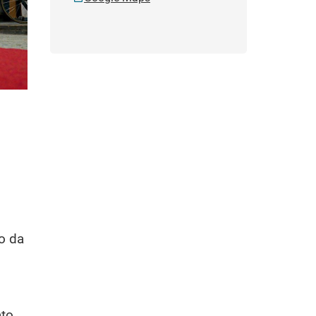
no da
ato