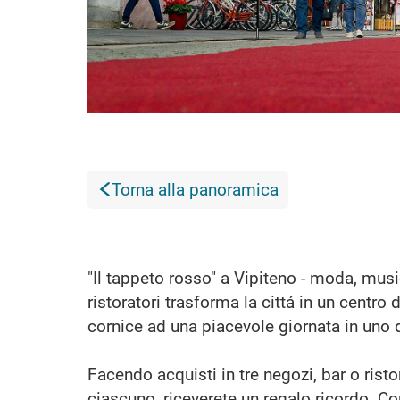
Torna alla panoramica
"Il tappeto rosso" a Vipiteno - moda, mus
ristoratori trasforma la cittá in un centro 
cornice ad una piacevole giornata in uno de
Facendo acquisti in tre negozi, bar o rist
ciascuno, riceverete un regalo ricordo. C