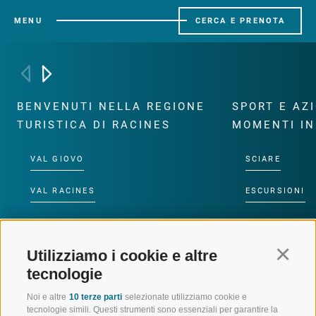
MENU
CERCA E PRENOTA
BENVENUTI NELLA REGIONE
SPORT E AZ
TURISTICA DI RACINES
MOMENTI IN
VAL GIOVO
SCIARE
VAL RACINES
ESCURSIONI
VAL RIDANNA
ALTA MONTA
Utilizziamo i cookie e altre
Continu
IMPIANTI DI RISALITA
BIKE
tecnologie
SCUOLA DI SCI RACINES
FONDO
Noi e altre
10 terze parti
selezionate utilizziamo cookie e
tecnologie simili. Questi strumenti sono essenziali per garantire la