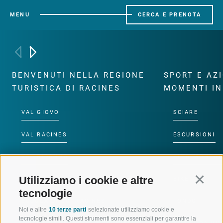
MENU
CERCA E PRENOTA
BENVENUTI NELLA REGIONE
SPORT E AZ
TURISTICA DI RACINES
MOMENTI IN
VAL GIOVO
SCIARE
VAL RACINES
ESCURSIONI
VAL RIDANNA
ALTA MONTA
Utilizziamo i cookie e altre
Continu
IMPIANTI DI RISALITA
BIKE
tecnologie
SCUOLA DI SCI RACINES
FONDO
Noi e altre
10 terze parti
selezionate utilizziamo cookie e
tecnologie simili. Questi strumenti sono essenziali per garantire la