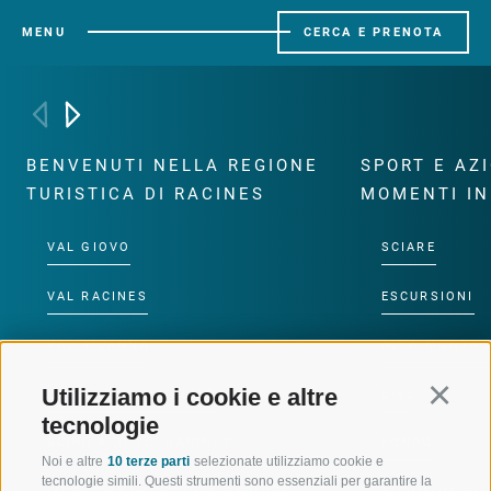
MENU
CERCA E PRENOTA
BENVENUTI NELLA REGIONE
SPORT E AZ
TURISTICA DI RACINES
MOMENTI IN
VAL GIOVO
SCIARE
VAL RACINES
ESCURSIONI
VAL RIDANNA
ALTA MONTA
Utilizziamo i cookie e altre
Continu
IMPIANTI DI RISALITA
BIKE
tecnologie
SCUOLA DI SCI RACINES
FONDO
Noi e altre
10 terze parti
selezionate utilizziamo cookie e
tecnologie simili. Questi strumenti sono essenziali per garantire la