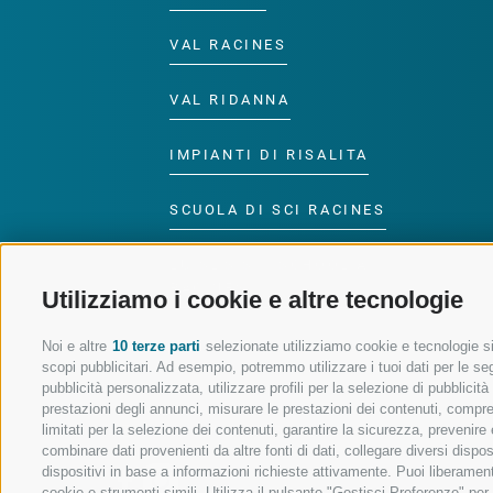
VAL RACINES
VAL RIDANNA
IMPIANTI DI RISALITA
SCUOLA DI SCI RACINES
LUISL'S SKI SCHOOL A
RACINES
Utilizziamo i cookie e altre tecnologie
Noi e altre
10 terze parti
selezionate utilizziamo cookie e tecnologie sim
scopi pubblicitari. Ad esempio, potremmo utilizzare i tuoi dati per le segu
pubblicità personalizzata, utilizzare profili per la selezione di pubblicit
prestazioni degli annunci, misurare le prestazioni dei contenuti, comprend
SEGUICI SUI SOCIAL
limitati per la selezione dei contenuti, garantire la sicurezza, prevenire
combinare dati provenienti da altre fonti di dati, collegare diversi dispo
dispositivi in base a informazioni richieste attivamente. Puoi liberament
cookie e strumenti simili. Utilizza il pulsante "Gestisci Preferenze" pe