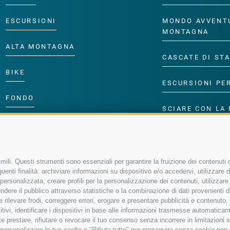
ESCURSIONI
MONDO AVVENT
MONTAGNA
ALTA MONTAGNA
CASCATE DI ST
BIKE
ESCURSIONI PE
FONDO
SCIARE CON LA 
ACQUA DA VIVERE
PROGRAMMA PE
ili. Questi strumenti sono essenziali per garantire la fruizione dei contenuti d
enti finalità: archiviare informazioni su dispositivo e/o accedervi, utilizzare dati
à personalizzata, creare profili per la personalizzazione dei contenuti, utilizzare
ere il pubblico attraverso statistiche o la combinazione di dati provenienti da f
 e rilevare frodi, correggere errori, erogare e presentare pubblicità e contenuto
sitivi, identificare i dispositivi in base alle informazioni trasmesse automaticam
e prestare, rifiutare o revocare il tuo consenso senza incorrere in limitazioni 
r personalizzare le tue scelte o "Rifiuta tutto" per proseguire senza cookie no