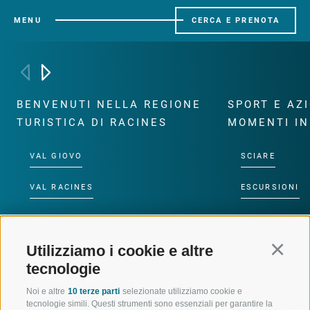
MENU
CERCA E PRENOTA
BENVENUTI NELLA REGIONE
SPORT E AZ
TURISTICA DI RACINES
MOMENTI IN
VAL GIOVO
SCIARE
VAL RACINES
ESCURSIONI
VAL RIDANNA
ALTA MONTA
Utilizziamo i cookie e altre
Continu
IMPIANTI DI RISALITA
BIKE
tecnologie
SCUOLA DI SCI RACINES
FONDO
Noi e altre
10 terze parti
selezionate utilizziamo cookie e
tecnologie simili. Questi strumenti sono essenziali per garantire la