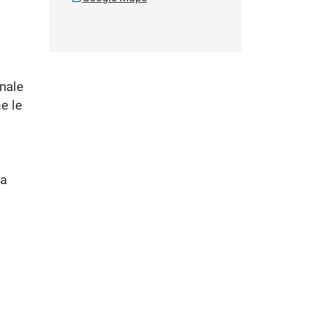
onale
me le
La