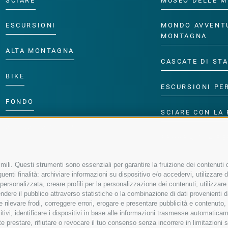
SCIARE
MUSEO DELLE M
ESCURSIONI
MONDO AVVENT
MONTAGNA
ALTA MONTAGNA
CASCATE DI ST
BIKE
ESCURSIONI PE
FONDO
SCIARE CON LA 
ACQUA DA VIVERE
PROGRAMMA PE
ili. Questi strumenti sono essenziali per garantire la fruizione dei contenuti d
enti finalità: archiviare informazioni su dispositivo e/o accedervi, utilizzare dati
à personalizzata, creare profili per la personalizzazione dei contenuti, utilizzare
ere il pubblico attraverso statistiche o la combinazione di dati provenienti da f
 e rilevare frodi, correggere errori, erogare e presentare pubblicità e contenuto
sitivi, identificare i dispositivi in base alle informazioni trasmesse automaticam
e prestare, rifiutare o revocare il tuo consenso senza incorrere in limitazioni 