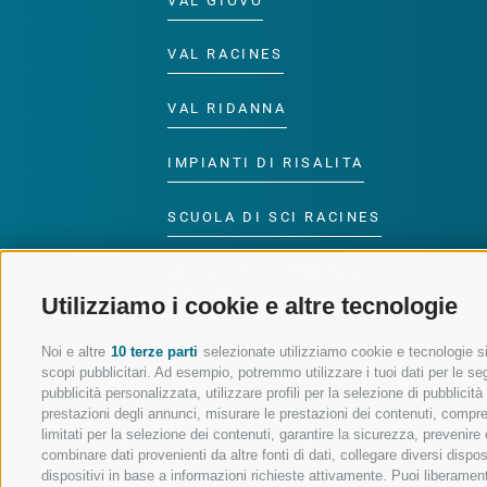
VAL GIOVO
VAL RACINES
VAL RIDANNA
IMPIANTI DI RISALITA
SCUOLA DI SCI RACINES
LUISL'S SKI SCHOOL A
RACINES
Utilizziamo i cookie e altre tecnologie
Noi e altre
10 terze parti
selezionate utilizziamo cookie e tecnologie sim
scopi pubblicitari. Ad esempio, potremmo utilizzare i tuoi dati per le segu
pubblicità personalizzata, utilizzare profili per la selezione di pubblicit
prestazioni degli annunci, misurare le prestazioni dei contenuti, comprend
SEGUICI SUI SOCIAL
limitati per la selezione dei contenuti, garantire la sicurezza, prevenire
combinare dati provenienti da altre fonti di dati, collegare diversi dispo
dispositivi in base a informazioni richieste attivamente. Puoi liberament