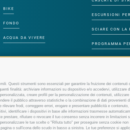
CASCATE DI ST
BIKE
ESCURSIONI PE
FONDO
SCIARE CON LA 
ACQUA DA VIVERE
PROGRAMMA PE
ili. Questi strumenti sono essenziali per garantire la fruizione dei contenuti d
enti finalità: archiviare informazioni su dispositivo e/o accedervi, utilizzare dati
à personalizzata, creare profili per la personalizzazione dei contenuti, utilizzare
ere il pubblico attraverso statistiche o la combinazione di dati provenienti da f
 e rilevare frodi, correggere errori, erogare e presentare pubblicità e contenuto
sitivi, identificare i dispositivi in base alle informazioni trasmesse automaticam
e prestare, rifiutare o revocare il tuo consenso senza incorrere in limitazioni 
r personalizzare le tue scelte o "Rifiuta tutto" per proseguire senza cookie no
agina o sull'icona dello scudo in basso a sinistra. Le tue preferenze si applic