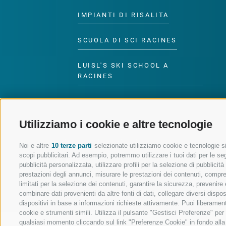
IMPIANTI DI RISALITA
SCUOLA DI SCI RACINES
LUISL'S SKI SCHOOL A
RACINES
Utilizziamo i cookie e altre tecnologie
SEGUICI SUI SOCIAL
Noi e altre
10 terze parti
selezionate utilizziamo cookie e tecnologie sim
scopi pubblicitari. Ad esempio, potremmo utilizzare i tuoi dati per le segu
pubblicità personalizzata, utilizzare profili per la selezione di pubblicit
prestazioni degli annunci, misurare le prestazioni dei contenuti, comprend
limitati per la selezione dei contenuti, garantire la sicurezza, prevenire
combinare dati provenienti da altre fonti di dati, collegare diversi dispo
dispositivi in base a informazioni richieste attivamente. Puoi liberament
cookie e strumenti simili. Utilizza il pulsante "Gestisci Preferenze" pe
qualsiasi momento cliccando sul link "Preferenze Cookie" in fondo alla p