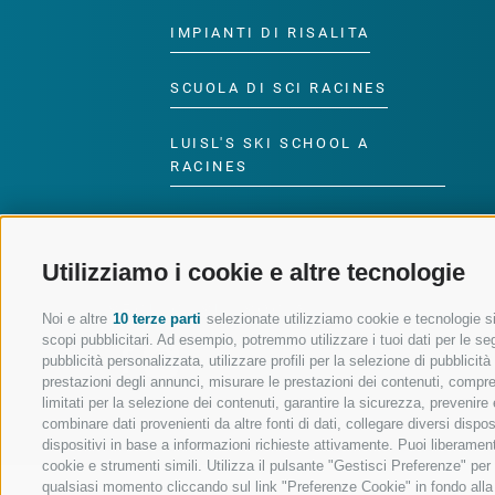
IMPIANTI DI RISALITA
SCUOLA DI SCI RACINES
LUISL'S SKI SCHOOL A
RACINES
Utilizziamo i cookie e altre tecnologie
SEGUICI SUI SOCIAL
Noi e altre
10 terze parti
selezionate utilizziamo cookie e tecnologie sim
scopi pubblicitari. Ad esempio, potremmo utilizzare i tuoi dati per le segu
pubblicità personalizzata, utilizzare profili per la selezione di pubblicit
prestazioni degli annunci, misurare le prestazioni dei contenuti, comprend
limitati per la selezione dei contenuti, garantire la sicurezza, prevenire
combinare dati provenienti da altre fonti di dati, collegare diversi dispo
dispositivi in base a informazioni richieste attivamente. Puoi liberament
cookie e strumenti simili. Utilizza il pulsante "Gestisci Preferenze" pe
qualsiasi momento cliccando sul link "Preferenze Cookie" in fondo alla p