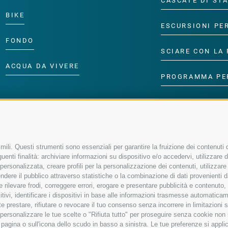
CASCATE DI ST
BIKE
ESCURSIONI PE
FONDO
SCIARE CON LA 
ACQUA DA VIVERE
PROGRAMMA PE
ili. Questi strumenti sono essenziali per garantire la fruizione dei contenuti d
enti finalità: archiviare informazioni su dispositivo e/o accedervi, utilizzare dati
à personalizzata, creare profili per la personalizzazione dei contenuti, utilizzare
ere il pubblico attraverso statistiche o la combinazione di dati provenienti da f
 e rilevare frodi, correggere errori, erogare e presentare pubblicità e contenuto
sitivi, identificare i dispositivi in base alle informazioni trasmesse automaticam
e prestare, rifiutare o revocare il tuo consenso senza incorrere in limitazioni 
r personalizzare le tue scelte o "Rifiuta tutto" per proseguire senza cookie no
agina o sull'icona dello scudo in basso a sinistra. Le tue preferenze si applic